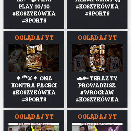
PLAY 10/10
#KOSZYKÓWKA
#KOSZYKÓWKA
#SPORTS
#SPORTS
OGLĄDAJ YT
OGLĄDAJ YT
👩‍🦰⚔️👨 ONA
🚗🔑 TERAZ TY
KONTRA FACECI
PROWADZISZ.
#KOSZYKÓWKA
#WROCŁAW
#SPORTS
#KOSZYKÓWKA
OGLĄDAJ YT
OGLĄDAJ YT