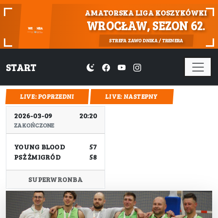
AMATORSKA LIGA KOSZYKÓWKI
WROCŁAW, SEZON 62.
STREFA ZAWODNIKA / TRENERA
START
Previous
Nex
LIVE: POPRZEDNI
LIVE: NASTEPNY
2026-03-09
20:20
ZAKOŃCZONE
YOUNG BLOOD
57
PSŻ ŻMIGRÓD
58
SUPERWRONBA