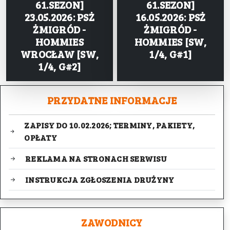
61.SEZON]
61.SEZON]
23.05.2026: PSŻ
16.05.2026: PSŻ
ŻMIGRÓD -
ŻMIGRÓD -
HOMMIES
HOMMIES [SW,
WROCŁAW [SW,
1/4, G#1]
1/4, G#2]
PRZYDATNE INFORMACJE
ZAPISY DO 10.02.2026; TERMINY, PAKIETY,
OPŁATY
REKLAMA NA STRONACH SERWISU
INSTRUKCJA ZGŁOSZENIA DRUŻYNY
ZAWODNICY