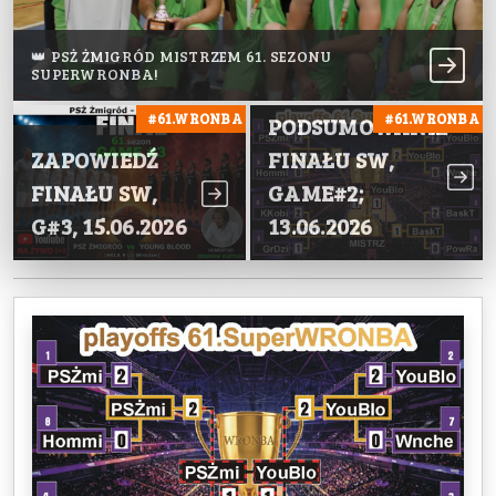
👑 PSŻ ŻMIGRÓD MISTRZEM 61. SEZONU
SUPERWRONBA!
#61.WRONBA
#61.WRONBA
PODSUMOWANIE
ZAPOWIEDŹ
FINAŁU SW,
FINAŁU SW,
GAME#2;
G#3, 15.06.2026
13.06.2026