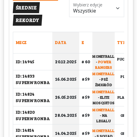
Wybierz edycje
ŚREDNIE
REKORDY
MECZ
DATA
E
TYP
MONEYBALL
PUCHARO
ID: 14945
20.12.2025
# 60
-
POWER
1/4
RANGERS
MONEYBALL
ID: 14833
PLAY-OFF
16.06.2025
# 59
-
PSŻ
SUPERWRONBA
FINAŁ
ŻMIGRÓD
MONEYBALL
ID: 14824
26.05.2025
# 59
-
ELITE
PLAY-OFF, 
SUPERWRONBA
MOSQUITOS
MONEYBALL
ID: 14820
28.04.2025
# 59
-
NA
GRUPOW
SUPERWRONBA
LEGALU
ID: 14814
MONEYBALL
14.04.2025
# 59
GRUPOW
SUPERWRONBA
-
S SQUAD