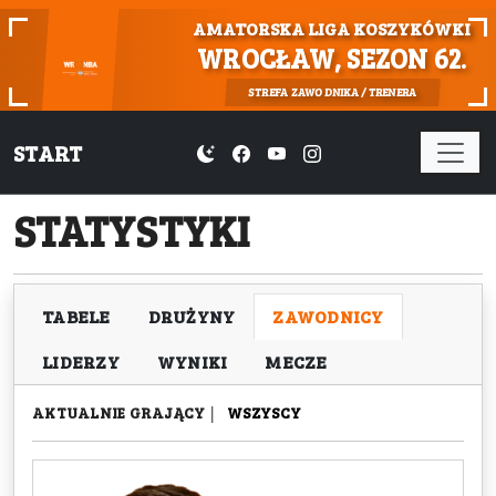
AMATORSKA LIGA KOSZYKÓWKI
WROCŁAW, SEZON 62.
STREFA ZAWODNIKA / TRENERA
START
STATYSTYKI
TABELE
DRUŻYNY
ZAWODNICY
LIDERZY
WYNIKI
MECZE
AKTUALNIE GRAJĄCY
|
WSZYSCY