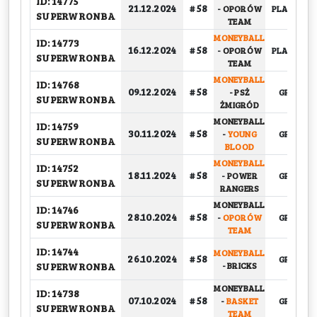
ID: 14775
21.12.2024
# 58
-
OPORÓW
PLAY-OFF, 
SUPERWRONBA
TEAM
MONEYBALL
ID: 14773
16.12.2024
# 58
-
OPORÓW
PLAY-OFF, 
SUPERWRONBA
TEAM
MONEYBALL
ID: 14768
09.12.2024
# 58
-
PSŻ
GRUPOW
SUPERWRONBA
ŻMIGRÓD
MONEYBALL
ID: 14759
30.11.2024
# 58
-
YOUNG
GRUPOW
SUPERWRONBA
BLOOD
MONEYBALL
ID: 14752
18.11.2024
# 58
-
POWER
GRUPOW
SUPERWRONBA
RANGERS
MONEYBALL
ID: 14746
28.10.2024
# 58
-
OPORÓW
GRUPOW
SUPERWRONBA
TEAM
ID: 14744
MONEYBALL
26.10.2024
# 58
GRUPOW
SUPERWRONBA
-
BRICKS
MONEYBALL
ID: 14738
07.10.2024
# 58
-
BASKET
GRUPOW
SUPERWRONBA
TEAM