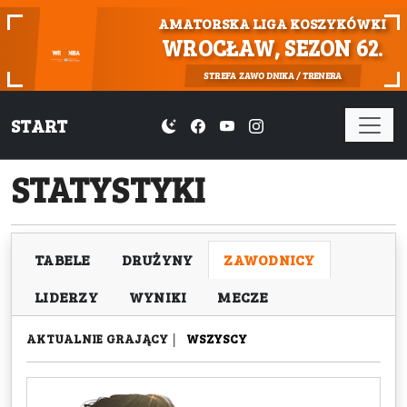
AMATORSKA LIGA KOSZYKÓWKI
WROCŁAW, SEZON 62.
STREFA ZAWODNIKA / TRENERA
START
STATYSTYKI
TABELE
DRUŻYNY
ZAWODNICY
LIDERZY
WYNIKI
MECZE
AKTUALNIE GRAJĄCY
|
WSZYSCY