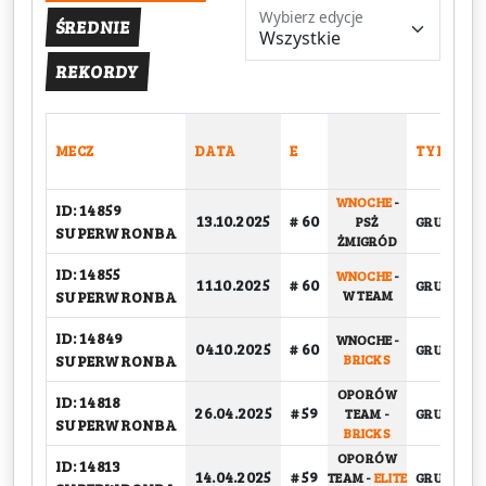
Wybierz edycje
ŚREDNIE
REKORDY
MECZ
DATA
E
TYP
WNOCHE
-
ID: 14859
13.10.2025
# 60
PSŻ
GRUPOWY
SUPERWRONBA
ŻMIGRÓD
ID: 14855
WNOCHE
-
11.10.2025
# 60
GRUPOWY
SUPERWRONBA
W TEAM
ID: 14849
WNOCHE
-
04.10.2025
# 60
GRUPOWY
SUPERWRONBA
BRICKS
OPORÓW
ID: 14818
26.04.2025
# 59
TEAM
-
GRUPOWY
SUPERWRONBA
BRICKS
OPORÓW
ID: 14813
14.04.2025
# 59
TEAM
-
ELITE
GRUPOWY