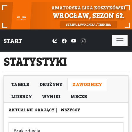
AMATORSKA LIGA KOSZYKÓWKI
WROCŁAW, SEZON 62.
STREFA ZAWODNIKA / TRENERA
START
STATYSTYKI
TABELE
DRUŻYNY
ZAWODNICY
LIDERZY
WYNIKI
MECZE
AKTUALNIE GRAJĄCY
|
WSZYSCY
Brak zdjęcia