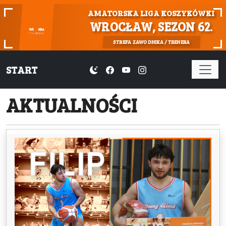
AMATORSKA LIGA KOSZYKÓWKI
WROCŁAW, SEZON 62.
STREFA ZAWODNIKA / TRENERA
START
AKTUALNOŚCI