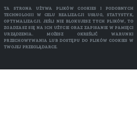
TA STRONA UŻYWA PLIKÓW COOKIES I PODOBNYCH
TECHNOLOGII W CELU REALIZACJI USŁUG, STATYSTYK,
OPTYMALIZACJI. JEŚLI NIE BLOKUJESZ TYCH PLIKÓW, TO
ZGADZASZ SIĘ NA ICH UŻYCIE ORAZ ZAPISANIE W PAMIĘCI
URZĄDZENIA. MOŻESZ OKREŚLIĆ WARUNKI
PRZECHOWYWANIA LUB DOSTĘPU DO PLIKÓW COOKIES W
TWOJEJ PRZEGLĄDARCE.