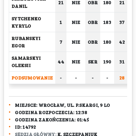
21
NIE
OBR
180
21
DANIL
SYTCHENKO
1
NIE
OBR
183
37
KYRYLO
RUBANSKYI
7
NIE
OBR
180
42
EGOR
SAMARSKYI
44
NIE
SKR
190
31
OLEKSII
PODSUMOWANIE
-
-
-
-
28
2
MIEJSCE:
WROCŁAW, UL. P.SKARGI, 9 LO
GODZINA ROZPOCZECIA:
12:38
GODZINA ZAKOŃCZENIA:
01:45
ID:
14792
SĘDZIA GŁÓWNY:
K. SZCZEPANIUK