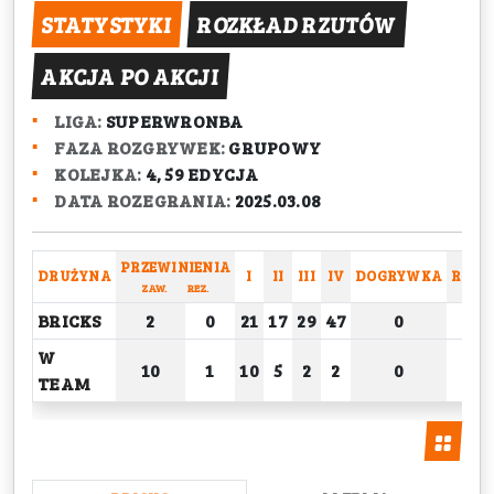
STATYSTYKI
ROZKŁAD RZUTÓW
AKCJA PO AKCJI
LIGA:
SUPERWRONBA
FAZA ROZGRYWEK:
GRUPOWY
KOLEJKA:
4, 59 EDYCJA
DATA ROZEGRANIA:
2025.03.08
PRZEWINIENIA
DRUŻYNA
I
II
III
IV
DOGRYWKA
RAZE
ZAW.
REZ.
BRICKS
2
0
21
17
29
47
0
114
W
10
1
10
5
2
2
0
19
TEAM