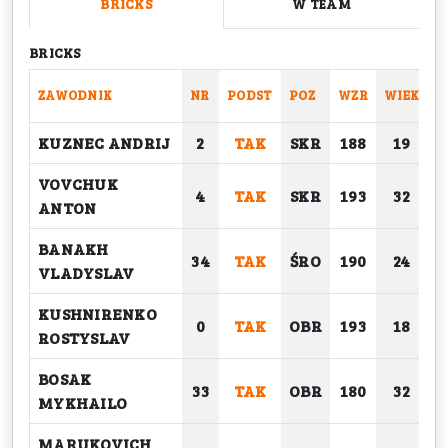
BRICKS
W TEAM
BRICKS
ZAWODNIK
NR
PODST
POZ
WZR
WIEK
C
KUZNEC ANDRIJ
2
TAK
SKR
188
19
VOVCHUK
4
TAK
SKR
193
32
ANTON
BANAKH
34
TAK
ŚRO
190
24
VLADYSLAV
KUSHNIRENKO
0
TAK
OBR
193
18
ROSTYSLAV
BOSAK
33
TAK
OBR
180
32
MYKHAILO
MARUKOVICH