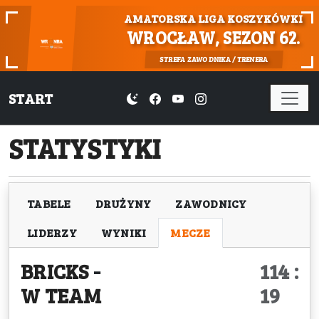
AMATORSKA LIGA KOSZYKÓWKI
WROCŁAW, SEZON 62.
STREFA ZAWODNIKA / TRENERA
START
STATYSTYKI
TABELE
DRUŻYNY
ZAWODNICY
LIDERZY
WYNIKI
MECZE
BRICKS
-
114 :
W TEAM
19