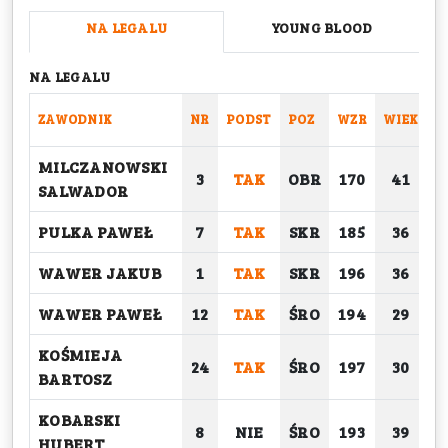
NA LEGALU
YOUNG BLOOD
NA LEGALU
ZAWODNIK
NR
PODST
POZ
WZR
WIEK
C
MILCZANOWSKI
3
TAK
OBR
170
41
SALWADOR
PULKA PAWEŁ
7
TAK
SKR
185
36
WAWER JAKUB
1
TAK
SKR
196
36
WAWER PAWEŁ
12
TAK
ŚRO
194
29
KOŚMIEJA
24
TAK
ŚRO
197
30
BARTOSZ
KOBARSKI
8
NIE
ŚRO
193
39
HUBERT