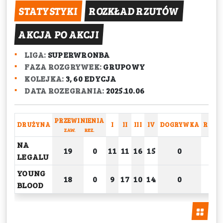
STATYSTYKI
ROZKŁAD RZUTÓW
AKCJA PO AKCJI
LIGA:
SUPERWRONBA
FAZA ROZGRYWEK:
GRUPOWY
KOLEJKA:
3, 60 EDYCJA
DATA ROZEGRANIA:
2025.10.06
PRZEWINIENIA
DRUŻYNA
I
II
III
IV
DOGRYWKA
RAZE
ZAW.
REZ.
NA
19
0
11
11
16
15
0
53
LEGALU
YOUNG
18
0
9
17
10
14
0
50
BLOOD