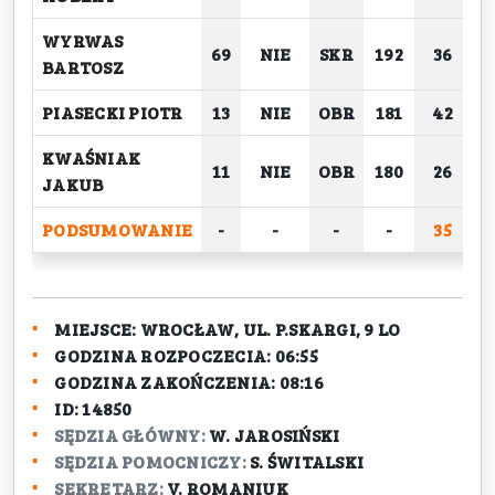
WYRWAS
69
NIE
SKR
192
36
BARTOSZ
PIASECKI PIOTR
13
NIE
OBR
181
42
KWAŚNIAK
11
NIE
OBR
180
26
JAKUB
PODSUMOWANIE
-
-
-
-
35
2
MIEJSCE:
WROCŁAW, UL. P.SKARGI, 9 LO
GODZINA ROZPOCZECIA:
06:55
GODZINA ZAKOŃCZENIA:
08:16
ID:
14850
SĘDZIA GŁÓWNY:
W. JAROSIŃSKI
SĘDZIA POMOCNICZY:
S. ŚWITALSKI
SEKRETARZ:
V. ROMANIUK