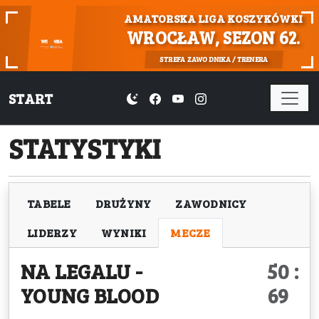
AMATORSKA LIGA KOSZYKÓWKI
WROCŁAW, SEZON 62.
STREFA ZAWODNIKA / TRENERA
START
STATYSTYKI
TABELE
DRUŻYNY
ZAWODNICY
LIDERZY
WYNIKI
MECZE
NA LEGALU
-
50 :
YOUNG BLOOD
69