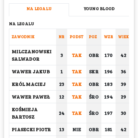
NA LEGALU
YOUNG BLOOD
NA LEGALU
ZAWODNIK
NR
PODST
POZ
WZR
WIEK
C
MILCZANOWSKI
3
TAK
OBR
170
42
SALWADOR
WAWER JAKUB
1
TAK
SKR
196
36
KRÓL MACIEJ
23
TAK
OBR
183
39
WAWER PAWEŁ
12
TAK
ŚRO
194
29
KOŚMIEJA
24
TAK
ŚRO
197
30
BARTOSZ
PIASECKI PIOTR
13
NIE
OBR
181
42