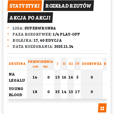
STATYSTYKI
ROZKŁAD RZUTÓW
AKCJA PO AKCJI
LIGA:
SUPERWRONBA
FAZA ROZGRYWEK:
1/4 PLAY-OFF
KOLEJKA:
17, 60 EDYCJA
DATA ROZEGRANIA:
2025.11.24
PRZEWINIENIA
DRUŻYNA
I
II
III
IV
DOGRYWKA
RAZE
ZAW.
REZ.
NA
14
0
13
16
16
5
0
50
LEGALU
YOUNG
18
0
25
14
13
17
0
69
BLOOD