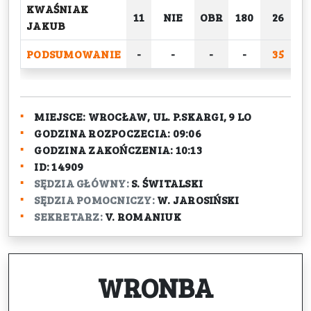
KWAŚNIAK
11
NIE
OBR
180
26
JAKUB
PODSUMOWANIE
-
-
-
-
35
2
MIEJSCE:
WROCŁAW, UL. P.SKARGI, 9 LO
GODZINA ROZPOCZECIA:
09:06
GODZINA ZAKOŃCZENIA:
10:13
ID:
14909
SĘDZIA GŁÓWNY:
S. ŚWITALSKI
SĘDZIA POMOCNICZY:
W. JAROSIŃSKI
SEKRETARZ:
V. ROMANIUK
WRONBA