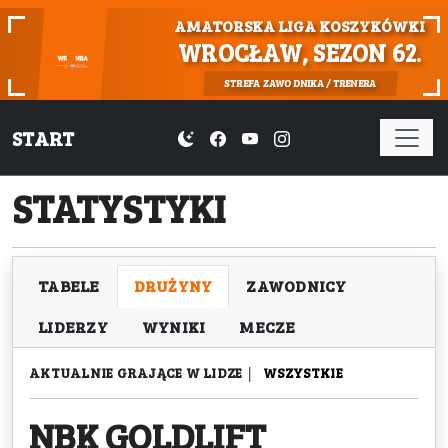
AMATORSKA LIGA KOSZYKÓWKI
WROCŁAW, SEZON 62.
STREFA ZAWODNIKA / TRENERA
START
STATYSTYKI
TABELE
DRUŻYNY
ZAWODNICY
LIDERZY
WYNIKI
MECZE
AKTUALNIE GRAJĄCE W LIDZE
|
WSZYSTKIE
NBK GOLDLIFT