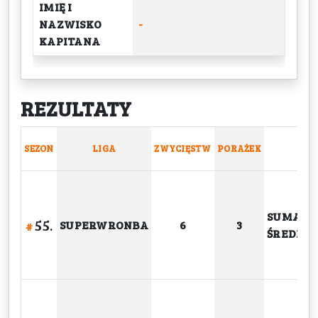
IMIĘ I
NAZWISKO
-
KAPITANA
REZULTATY
SEZON
LIGA
ZWYCIĘSTW
PORAŻEK
SUMA
55.
SUPERWRONBA
6
3
#
ŚREDNIA