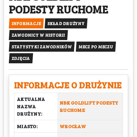
PODESTY RUCHOME
INFORMACJE
SKŁAD DRUŻYNY
ZAWODNICY W HISTORII
STATYSTYKI ZAWODNIKÓW
MECZ PO MECZU
ZDJĘCIA
INFORMACJE O DRUŻYNIE
AKTUALNA
NBK GOLDLIFT PODESTY
NAZWA
RUCHOME
DRUŻYNY:
MIASTO:
WROCŁAW