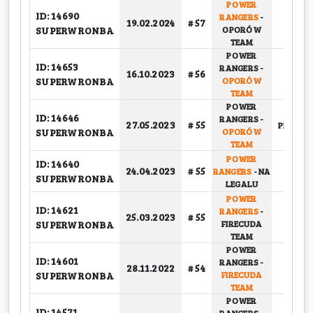
POWER
ID: 14690
RANGERS
-
19.02.2024
# 57
GRUP
SUPERWRONBA
OPORÓW
TEAM
POWER
ID: 14653
RANGERS
-
16.10.2023
# 56
GRUP
SUPERWRONBA
OPORÓW
TEAM
POWER
ID: 14646
RANGERS
-
27.05.2023
# 55
PLAY-OFF
SUPERWRONBA
OPORÓW
TEAM
POWER
ID: 14640
24.04.2023
# 55
RANGERS
-
NA
GRUP
SUPERWRONBA
LEGALU
POWER
ID: 14621
RANGERS
-
25.03.2023
# 55
GRUP
SUPERWRONBA
FIRECUDA
TEAM
POWER
ID: 14601
RANGERS
-
28.11.2022
# 54
GRUP
SUPERWRONBA
FIRECUDA
TEAM
POWER
ID: 14571