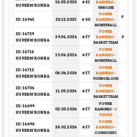
16.03.2026
# 61
RANGERS
-
GRUP
SUPERWRONBA
WNOCHE
POWER
PUCHAR
ID: 14945
20.12.2025
# 60
RANGERS
-
1/4
MONEYBALL
POWER
ID: 14729
29.04.2024
# 57
RANGERS
-
PLAY-OFF
SUPERWRONBA
BASKET TEAM
POWER
ID: 14716
13.04.2024
# 57
RANGERS
-
GRUP
SUPERWRONBA
MONEYBALL
POWER
ID: 14712
06.04.2024
# 57
RANGERS
-
GRUP
SUPERWRONBA
YOUNG BLOOD
POWER
ID: 14704
11.03.2024
# 57
RANGERS
-
GRUP
SUPERWRONBA
BASKET TEAM
POWER
ID: 14699
02.03.2024
# 57
RANGERS
-
S
GRUP
SUPERWRONBA
SQUAD
POWER
ID: 14696
26.02.2024
# 57
RANGERS
-
GRUP
SUPERWRONBA
COSMODISC