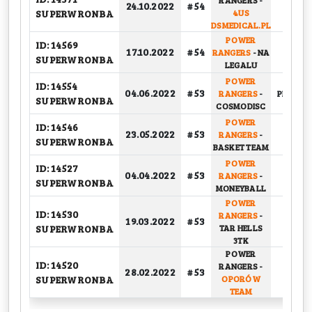
RANGERS
-
24.10.2022
# 54
GRUP
SUPERWRONBA
4US
DSMEDICAL.PL
POWER
ID: 14569
17.10.2022
# 54
RANGERS
-
NA
GRUP
SUPERWRONBA
LEGALU
POWER
ID: 14554
04.06.2022
# 53
RANGERS
-
PLAY-OFF
SUPERWRONBA
COSMODISC
POWER
ID: 14546
23.05.2022
# 53
RANGERS
-
GRUP
SUPERWRONBA
BASKET TEAM
POWER
ID: 14527
04.04.2022
# 53
RANGERS
-
GRUP
SUPERWRONBA
MONEYBALL
POWER
ID: 14530
RANGERS
-
19.03.2022
# 53
GRUP
SUPERWRONBA
TAR HELLS
3TK
POWER
ID: 14520
RANGERS
-
28.02.2022
# 53
GRUP
SUPERWRONBA
OPORÓW
TEAM