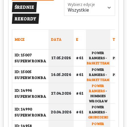
Wybierz edycje
ŚREDNIE
REKORDY
MECZ
DATA
E
TYP
POWER
ID: 15007
17.05.2026
# 61
RANGERS
-
PLAY-OFF
SUPERWRONBA
BASKET TEAM
POWER
ID: 15005
16.05.2026
# 61
RANGERS
-
PLAY-OFF
SUPERWRONBA
BASKET TEAM
POWER
ID: 14996
RANGERS
-
27.04.2026
# 61
GRUP
SUPERWRONBA
HOMMIES
WROCŁAW
POWER
ID: 14990
20.04.2026
# 61
RANGERS
-
GRUP
SUPERWRONBA
GRUBE DZIKI
POWER
ID: 14958