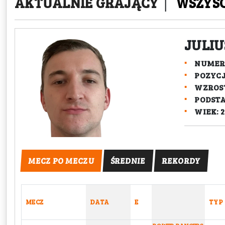
AKTUALNIE GRAJĄCY
|
WSZYS
JULIU
NUMER:
POZYC
WZROST
PODST
WIEK: 2
MECZ PO MECZU
ŚREDNIE
REKORDY
MECZ
DATA
E
TYP