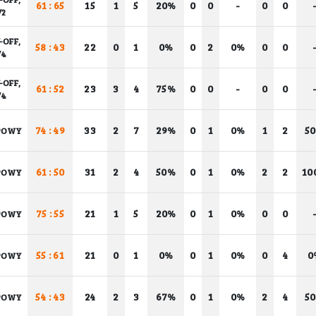
61 : 65
15
1
5
20%
0
0
-
0
0
/2
-OFF,
58 : 43
22
0
1
0%
0
2
0%
0
0
/4
-OFF,
61 : 52
23
3
4
75%
0
0
-
0
0
/4
74 : 49
33
2
7
29%
0
1
0%
1
2
5
POWY
61 : 50
31
2
4
50%
0
1
0%
2
2
10
POWY
75 : 55
21
1
5
20%
0
1
0%
0
0
POWY
55 : 61
21
0
1
0%
0
1
0%
0
4
0
POWY
54 : 43
24
2
3
67%
0
1
0%
2
4
5
POWY