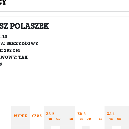
CY
SZ POLASZEK
 13
JA: SKRZYDŁOWY
: 192 CM
AWOWY: TAK
9
ZA 2
ZA 3
ZA 1
WYNIK
CZAS
TR
OD
SR
TR
OD
SR
TR
OD