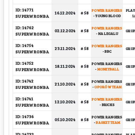
ID: 14771
POWER RANGERS
PLAY
16.12.2024
# 58
SUPERWRONBA
-
YOUNG BLOOD
1
ID: 14762
POWER RANGERS
02.12.2024
# 58
GRU
SUPERWRONBA
-
NA LEGALU
ID: 14754
POWER RANGERS
23.11.2024
# 58
GRU
SUPERWRONBA
-
BBC
ID: 14752
POWER RANGERS
18.11.2024
# 58
GRU
SUPERWRONBA
-
MONEYBALL
ID: 14742
POWER RANGERS
21.10.2024
# 58
GRU
SUPERWRONBA
-
OPORÓW TEAM
ID: 14741
POWER RANGERS
12.10.2024
# 58
GRU
SUPERWRONBA
-
BRICKS
ID: 14736
POWER RANGERS
05.10.2024
# 58
GRU
SUPERWRONBA
-
BASKET TEAM
ID: 14732
POWER RANGERS
PLAY