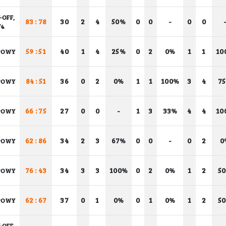
-OFF,
83 : 78
30
2
4
50%
0
0
-
0
0
/4
59 : 51
40
1
4
25%
0
2
0%
1
1
10
POWY
84 : 51
36
0
2
0%
1
1
100%
3
4
7
POWY
66 : 75
27
0
0
-
1
3
33%
4
4
10
POWY
62 : 86
34
2
3
67%
0
0
-
0
2
0
POWY
76 : 43
34
3
3
100%
0
2
0%
1
2
5
POWY
62 : 67
37
0
1
0%
0
1
0%
1
2
5
POWY
-OFF,