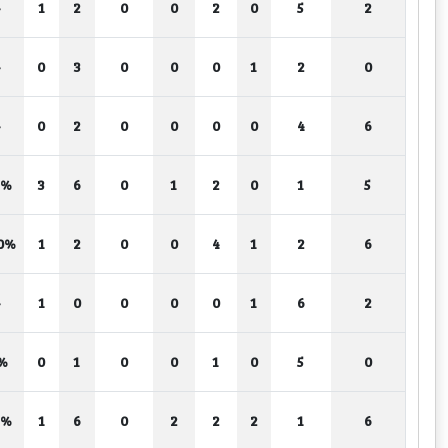
-
1
2
0
0
2
0
5
2
-
0
3
0
0
0
1
2
0
-
0
2
0
0
0
0
4
6
0%
3
6
0
1
2
0
1
5
0%
1
2
0
0
4
1
2
6
-
1
0
0
0
0
1
6
2
%
0
1
0
0
1
0
5
0
0%
1
6
0
2
2
2
1
6