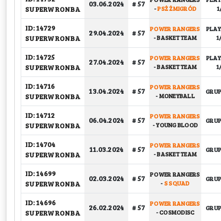
03.06.2024
# 57
SUPERWRONBA
-
PSŻ ŻMIGRÓD
1
ID: 14729
POWER RANGERS
PLAY
29.04.2024
# 57
SUPERWRONBA
-
BASKET TEAM
1
ID: 14725
POWER RANGERS
PLAY
27.04.2024
# 57
SUPERWRONBA
-
BASKET TEAM
1
ID: 14716
POWER RANGERS
13.04.2024
# 57
GRU
SUPERWRONBA
-
MONEYBALL
ID: 14712
POWER RANGERS
06.04.2024
# 57
GRU
SUPERWRONBA
-
YOUNG BLOOD
ID: 14704
POWER RANGERS
11.03.2024
# 57
GRU
SUPERWRONBA
-
BASKET TEAM
ID: 14699
POWER RANGERS
02.03.2024
# 57
GRU
SUPERWRONBA
-
S SQUAD
ID: 14696
POWER RANGERS
26.02.2024
# 57
GRU
SUPERWRONBA
-
COSMODISC