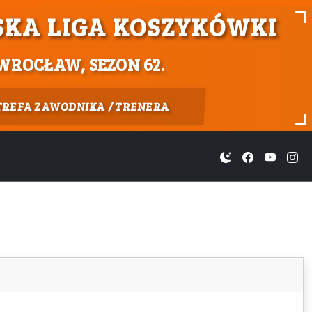
KA LIGA KOSZYKÓWKI
WROCŁAW, SEZON 62.
TREFA ZAWODNIKA / TRENERA