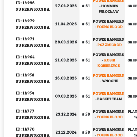
POWER RANGERS
ID: 14996
27.04.2026
# 61
-
HOMMIES
GRU
SUPERWRONBA
WROCŁAW
ID: 14979
POWER RANGERS
11.04.2026
# 61
GRU
SUPERWRONBA
-
YOUNG BLOOD
ID: 14971
POWER RANGERS
28.03.2026
# 61
GRU
SUPERWRONBA
-
PSŻ ŻMIGRÓD
POWER RANGERS
ID: 14964
21.03.2026
# 61
-
KOSIR
GRU
SUPERWRONBA
KOBIERZYCE
ID: 14958
POWER RANGERS
16.03.2026
# 61
GRU
SUPERWRONBA
-
WNOCHE
ID: 14954
POWER RANGERS
09.03.2026
# 61
GRU
SUPERWRONBA
-
BASKET TEAM
ID: 14777
POWER RANGERS
PLAY
23.12.2024
# 58
SUPERWRONBA
-
YOUNG BLOOD
1
ID: 14770
POWER RANGERS
PLAY
21.12.2024
# 58
SUPERWRONBA
-
YOUNG BLOOD
1