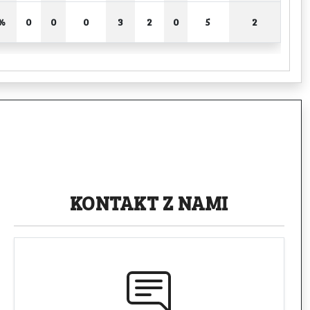
%
0
0
0
3
2
0
5
2
KONTAKT
Z NAMI