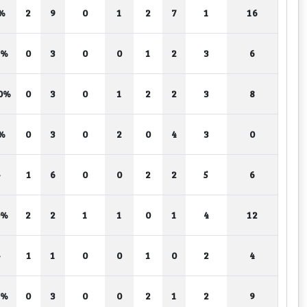
%
2
9
0
1
2
7
1
16
5%
0
3
0
0
1
2
3
6
0%
0
3
0
1
2
2
3
8
%
0
3
0
2
0
4
3
0
-
1
6
0
0
2
2
5
6
0%
2
2
1
1
0
1
4
12
-
1
1
0
0
1
0
2
4
5%
0
3
0
0
2
1
2
9