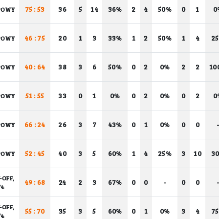
75 : 53
36
5
14
36%
2
4
50%
0
1
0
POWY
46 : 75
20
1
3
33%
1
2
50%
1
4
2
POWY
40 : 64
38
3
6
50%
0
2
0%
2
2
10
POWY
51 : 55
33
0
1
0%
0
2
0%
0
2
0
POWY
66 : 24
26
3
7
43%
0
1
0%
0
0
POWY
52 : 45
40
3
5
60%
1
4
25%
3
10
3
POWY
-OFF,
49 : 68
24
2
3
67%
0
0
-
0
0
/4
-OFF,
55 : 70
35
3
5
60%
0
1
0%
3
4
7
/4