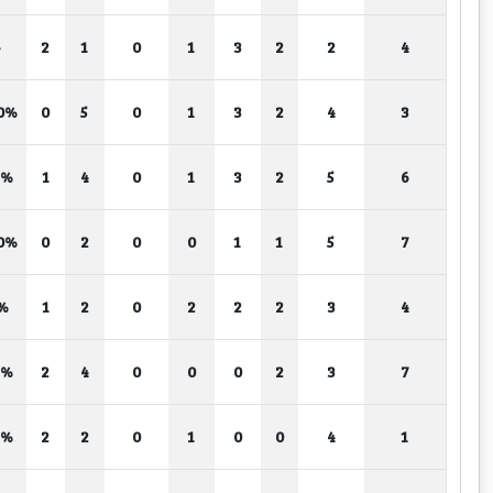
-
2
1
0
1
3
2
2
4
0%
0
5
0
1
3
2
4
3
5%
1
4
0
1
3
2
5
6
0%
0
2
0
0
1
1
5
7
%
1
2
0
2
2
2
3
4
0%
2
4
0
0
0
2
3
7
0%
2
2
0
1
0
0
4
1