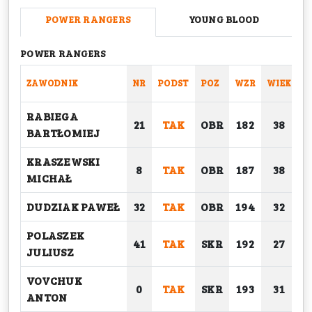
POWER RANGERS
YOUNG BLOOD
POWER RANGERS
ZAWODNIK
NR
PODST
POZ
WZR
WIEK
C
RABIEGA
21
TAK
OBR
182
38
BARTŁOMIEJ
KRASZEWSKI
8
TAK
OBR
187
38
MICHAŁ
DUDZIAK PAWEŁ
32
TAK
OBR
194
32
POLASZEK
41
TAK
SKR
192
27
JULIUSZ
VOVCHUK
0
TAK
SKR
193
31
ANTON