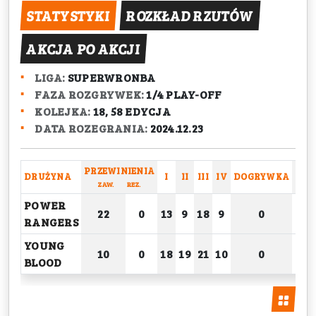
STATYSTYKI
ROZKŁAD RZUTÓW
AKCJA PO AKCJI
LIGA:
SUPERWRONBA
FAZA ROZGRYWEK:
1/4 PLAY-OFF
KOLEJKA:
18, 58 EDYCJA
DATA ROZEGRANIA:
2024.12.23
PRZEWINIENIA
DRUŻYNA
I
II
III
IV
DOGRYWKA
RAZ
ZAW.
REZ.
POWER
22
0
13
9
18
9
0
4
RANGERS
YOUNG
10
0
18
19
21
10
0
6
BLOOD