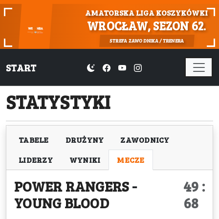
AMATORSKA LIGA KOSZYKÓWKI
WROCŁAW, SEZON 62.
STREFA ZAWODNIKA / TRENERA
START
STATYSTYKI
TABELE
DRUŻYNY
ZAWODNICY
LIDERZY
WYNIKI
MECZE
POWER RANGERS
-
49 :
YOUNG BLOOD
68