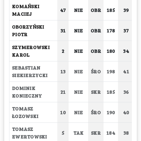
KOMAŃSKI
47
NIE
OBR
185
39
MACIEJ
OBORZYŃSKI
31
NIE
OBR
178
37
PIOTR
SZYMEROWSKI
2
NIE
OBR
180
34
KAROL
SEBASTIAN
13
NIE
ŚRO
198
41
SIEKIERZYCKI
DOMINIK
21
NIE
SKR
185
36
KONIECZNY
TOMASZ
10
NIE
ŚRO
190
40
ŁOZOWSKI
TOMASZ
5
TAK
SKR
184
38
EWERTOWSKI