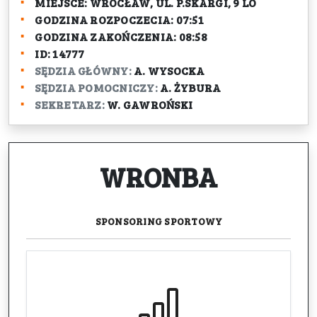
MIEJSCE:
WROCŁAW, UL. P.SKARGI, 9 LO
GODZINA ROZPOCZECIA:
07:51
GODZINA ZAKOŃCZENIA:
08:58
ID:
14777
SĘDZIA GŁÓWNY:
A. WYSOCKA
SĘDZIA POMOCNICZY:
A. ŻYBURA
SEKRETARZ:
W. GAWROŃSKI
WRONBA
SPONSORING
SPORTOWY