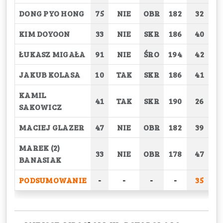
DONG PYO HONG
75
NIE
OBR
182
32
KIM DOYOON
33
NIE
SKR
186
40
ŁUKASZ MIGAŁA
91
NIE
ŚRO
194
42
JAKUB KOLASA
10
TAK
SKR
186
41
KAMIL
41
TAK
SKR
190
26
SAKOWICZ
MACIEJ GLAZER
47
NIE
OBR
182
39
MAREK (2)
33
NIE
OBR
178
47
BANASIAK
PODSUMOWANIE
-
-
-
-
35
2