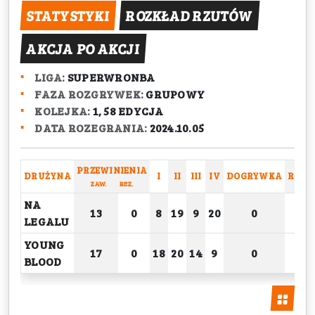
STATYSTYKI
ROZKŁAD RZUTÓW
AKCJA PO AKCJI
LIGA:
SUPERWRONBA
FAZA ROZGRYWEK:
GRUPOWY
KOLEJKA:
1, 58 EDYCJA
DATA ROZEGRANIA:
2024.10.05
PRZEWINIENIA
DRUŻYNA
I
II
III
IV
DOGRYWKA
RAZE
ZAW.
REZ.
NA
13
0
8
19
9
20
0
56
LEGALU
YOUNG
17
0
18
20
14
9
0
61
BLOOD