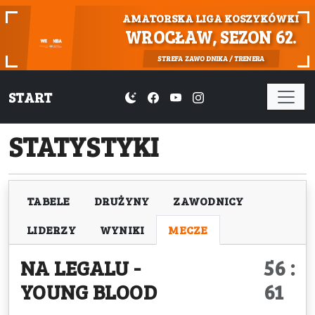
AMATORSKA LIGA KOSZYKÓWKI
WROCŁAW, SEZON 62.
STREFA ZAWODNIKA / TRENERA
START
STATYSTYKI
TABELE
DRUŻYNY
ZAWODNICY
LIDERZY
WYNIKI
MECZE
NA LEGALU
-
56 :
YOUNG BLOOD
61