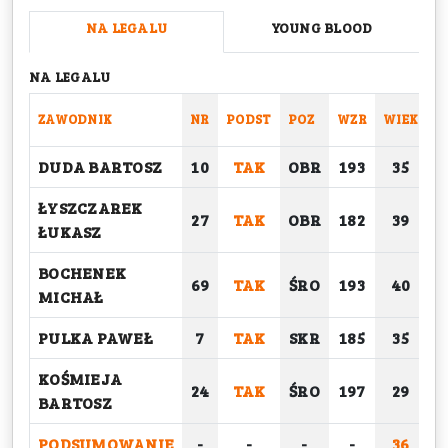
NA LEGALU
YOUNG BLOOD
NA LEGALU
ZAWODNIK
NR
PODST
POZ
WZR
WIEK
C
DUDA BARTOSZ
10
TAK
OBR
193
35
ŁYSZCZAREK
27
TAK
OBR
182
39
ŁUKASZ
BOCHENEK
69
TAK
ŚRO
193
40
MICHAŁ
PULKA PAWEŁ
7
TAK
SKR
185
35
KOŚMIEJA
24
TAK
ŚRO
197
29
BARTOSZ
PODSUMOWANIE
-
-
-
-
36
2