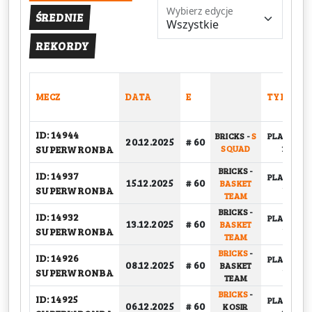
Wybierz edycje
ŚREDNIE
REKORDY
MECZ
DATA
E
TYP
ID: 14944
BRICKS
-
S
PLAY-OFF,
20.12.2025
# 60
SUPERWRONBA
SQUAD
1/4
BRICKS
-
ID: 14937
PLAY-OFF,
15.12.2025
# 60
BASKET
SUPERWRONBA
1/2
TEAM
BRICKS
-
ID: 14932
PLAY-OFF,
13.12.2025
# 60
BASKET
SUPERWRONBA
1/2
TEAM
BRICKS
-
ID: 14926
PLAY-OFF,
08.12.2025
# 60
BASKET
SUPERWRONBA
1/2
TEAM
BRICKS
-
ID: 14925
PLAY-OFF,
06.12.2025
# 60
KOSIR