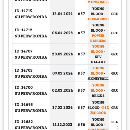
MONEYBALL
YOUNG
ID: 14715
13.04.2024
# 57
BLOOD
-
GRUPOWY
SUPERWRONBA
COSMODISC
YOUNG
ID: 14712
BLOOD
-
06.04.2024
# 57
GRUPOWY
SUPERWRONBA
POWER
RANGERS
YOUNG
ID: 14707
BLOOD
-
23.03.2024
# 57
GRUPOWY
SUPERWRONBA
KFV
GALAXY
YOUNG
ID: 14703
09.03.2024
# 57
BLOOD
-
GRUPOWY
SUPERWRONBA
MONEYBALL
YOUNG
ID: 14700
02.03.2024
# 57
BLOOD
-
GRUPOWY
SUPERWRONBA
BRICKS
YOUNG
ID: 14693
17.02.2024
# 57
BLOOD
-
PSŻ
GRUPOWY
SUPERWRONBA
ŻMIGRÓD
YOUNG
ID: 14682
PLAY-OFF,
11.12.2023
# 56
BLOOD
-
SUPERWRONBA
1/4
COSMODISC