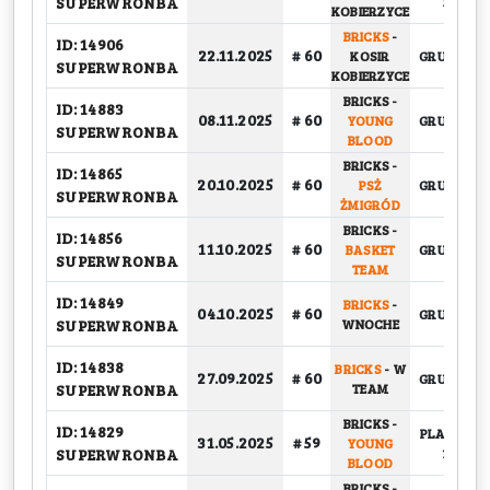
SUPERWRONBA
1/4
KOBIERZYCE
BRICKS
-
ID: 14906
22.11.2025
# 60
KOSIR
GRUPOWY
SUPERWRONBA
KOBIERZYCE
BRICKS
-
ID: 14883
08.11.2025
# 60
YOUNG
GRUPOWY
SUPERWRONBA
BLOOD
BRICKS
-
ID: 14865
20.10.2025
# 60
PSŻ
GRUPOWY
SUPERWRONBA
ŻMIGRÓD
BRICKS
-
ID: 14856
11.10.2025
# 60
BASKET
GRUPOWY
SUPERWRONBA
TEAM
ID: 14849
BRICKS
-
04.10.2025
# 60
GRUPOWY
SUPERWRONBA
WNOCHE
ID: 14838
BRICKS
-
W
27.09.2025
# 60
GRUPOWY
SUPERWRONBA
TEAM
BRICKS
-
ID: 14829
PLAY-OFF,
31.05.2025
# 59
YOUNG
SUPERWRONBA
1/4
BLOOD
BRICKS
-