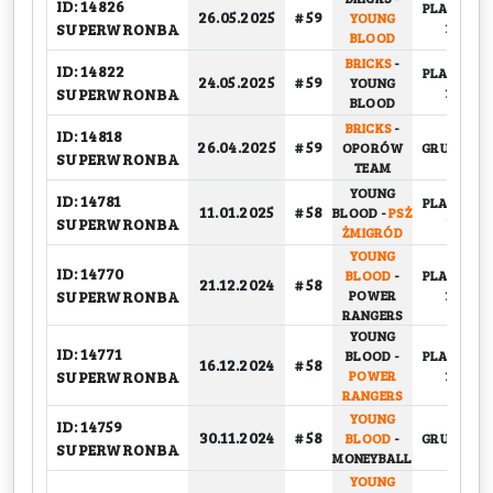
ID: 14826
PLAY-OFF,
26.05.2025
# 59
YOUNG
SUPERWRONBA
1/4
BLOOD
BRICKS
-
ID: 14822
PLAY-OFF,
24.05.2025
# 59
YOUNG
SUPERWRONBA
1/4
BLOOD
BRICKS
-
ID: 14818
26.04.2025
# 59
OPORÓW
GRUPOWY
SUPERWRONBA
TEAM
YOUNG
ID: 14781
PLAY-OFF,
11.01.2025
# 58
BLOOD
-
PSŻ
SUPERWRONBA
1/2
ŻMIGRÓD
YOUNG
ID: 14770
BLOOD
-
PLAY-OFF,
21.12.2024
# 58
SUPERWRONBA
POWER
1/4
RANGERS
YOUNG
ID: 14771
BLOOD
-
PLAY-OFF,
16.12.2024
# 58
SUPERWRONBA
POWER
1/4
RANGERS
YOUNG
ID: 14759
30.11.2024
# 58
BLOOD
-
GRUPOWY
SUPERWRONBA
MONEYBALL
YOUNG