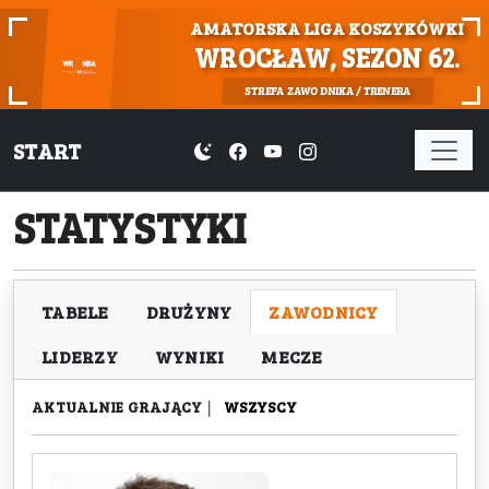
AMATORSKA LIGA KOSZYKÓWKI
WROCŁAW, SEZON 62.
STREFA ZAWODNIKA / TRENERA
START
STATYSTYKI
TABELE
DRUŻYNY
ZAWODNICY
LIDERZY
WYNIKI
MECZE
AKTUALNIE GRAJĄCY
|
WSZYSCY