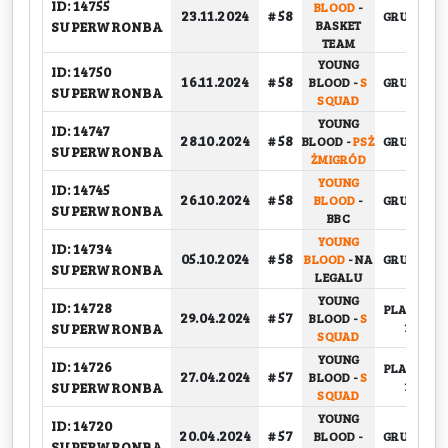
ID: 14755
BLOOD
-
23.11.2024
# 58
GRUPOWY
SUPERWRONBA
BASKET
TEAM
YOUNG
ID: 14750
16.11.2024
# 58
BLOOD
-
S
GRUPOWY
SUPERWRONBA
SQUAD
YOUNG
ID: 14747
28.10.2024
# 58
BLOOD
-
PSŻ
GRUPOWY
SUPERWRONBA
ŻMIGRÓD
YOUNG
ID: 14745
26.10.2024
# 58
BLOOD
-
GRUPOWY
SUPERWRONBA
BBC
YOUNG
ID: 14734
05.10.2024
# 58
BLOOD
-
NA
GRUPOWY
SUPERWRONBA
LEGALU
YOUNG
ID: 14728
PLAY-OFF,
29.04.2024
# 57
BLOOD
-
S
SUPERWRONBA
1/4
SQUAD
YOUNG
ID: 14726
PLAY-OFF,
27.04.2024
# 57
BLOOD
-
S
SUPERWRONBA
1/4
SQUAD
YOUNG
ID: 14720
20.04.2024
# 57
BLOOD
-
GRUPOWY
SUPERWRONBA