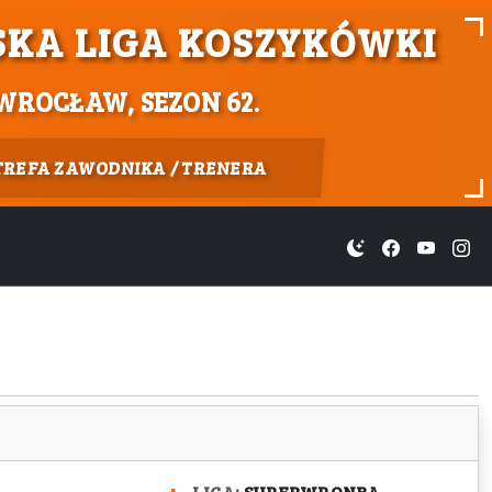
KA LIGA KOSZYKÓWKI
WROCŁAW, SEZON 62.
TREFA ZAWODNIKA / TRENERA
LIGA:
SUPERWRONBA