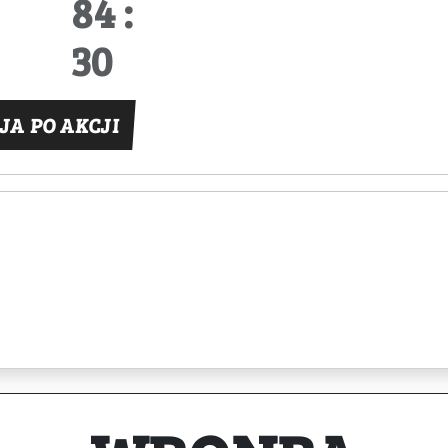
84 :
30
JA PO AKCJI