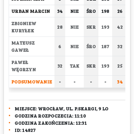
URBAN MARCIN
34
NIE
ŚRO
198
26
ZBIGNIEW
28
NIE
SKR
193
42
KURYŁEK
MATEUSZ
6
NIE
ŚRO
187
32
GAWEŁ
PAWEŁ
32
TAK
SKR
193
25
WĘGRZYN
PODSUMOWANIE
-
-
-
-
34
2
MIEJSCE:
WROCŁAW, UL. P.SKARGI, 9 LO
GODZINA ROZPOCZECIA:
11:10
GODZINA ZAKOŃCZENIA:
12:31
ID:
14827