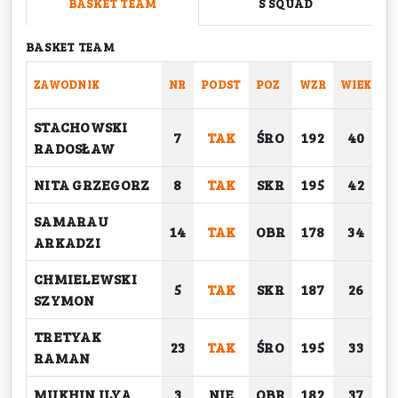
BASKET TEAM
S SQUAD
BASKET TEAM
ZAWODNIK
NR
PODST
POZ
WZR
WIEK
C
STACHOWSKI
7
TAK
ŚRO
192
40
RADOSŁAW
NITA GRZEGORZ
8
TAK
SKR
195
42
SAMARAU
14
TAK
OBR
178
34
ARKADZI
CHMIELEWSKI
5
TAK
SKR
187
26
SZYMON
TRETYAK
23
TAK
ŚRO
195
33
RAMAN
MUKHIN ILYA
3
NIE
OBR
182
37