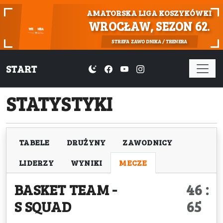
AMATORSKA LIGA KOSZYKÓWKI
WROCŁAW, SEZON 62.
STREFA ZAWODNIKA / TRENERA
START
STATYSTYKI
TABELE
DRUŻYNY
ZAWODNICY
LIDERZY
WYNIKI
MECZE
BASKET TEAM
-
46 :
S SQUAD
65