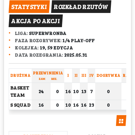
STATYSTYKI
ROZKŁAD RZUTÓW
AKCJA PO AKCJI
LIGA:
SUPERWRONBA
FAZA ROZGRYWEK:
1/4 PLAY-OFF
KOLEJKA:
19, 59 EDYCJA
DATA ROZEGRANIA:
2025.05.31
PRZEWINIENIA
DRUŻYNA
I
II
III
IV
DOGRYWKA
RAZE
ZAW.
REZ.
BASKET
24
0
16
10
13
7
0
46
TEAM
S SQUAD
16
0
10
16
16
23
0
65