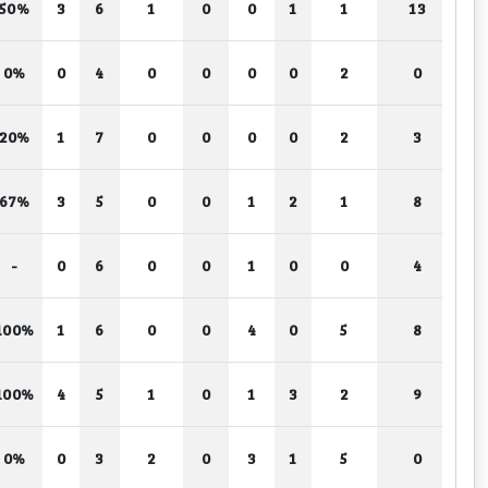
50%
3
6
1
0
0
1
1
13
0%
0
4
0
0
0
0
2
0
20%
1
7
0
0
0
0
2
3
67%
3
5
0
0
1
2
1
8
-
0
6
0
0
1
0
0
4
100%
1
6
0
0
4
0
5
8
100%
4
5
1
0
1
3
2
9
0%
0
3
2
0
3
1
5
0