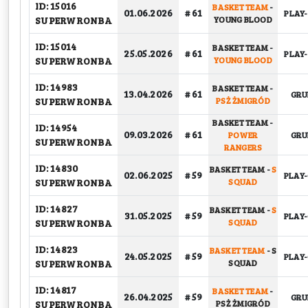
ID: 15016
BASKET TEAM
-
01.06.2026
# 61
PLAY-
SUPERWRONBA
YOUNG BLOOD
ID: 15014
BASKET TEAM
-
25.05.2026
# 61
PLAY-
SUPERWRONBA
YOUNG BLOOD
ID: 14983
BASKET TEAM
-
13.04.2026
# 61
GR
SUPERWRONBA
PSŻ ŻMIGRÓD
BASKET TEAM
-
ID: 14954
09.03.2026
# 61
POWER
GR
SUPERWRONBA
RANGERS
ID: 14830
BASKET TEAM
-
S
02.06.2025
# 59
PLAY-
SUPERWRONBA
SQUAD
ID: 14827
BASKET TEAM
-
S
31.05.2025
# 59
PLAY-
SUPERWRONBA
SQUAD
ID: 14823
BASKET TEAM
-
S
24.05.2025
# 59
PLAY-
SUPERWRONBA
SQUAD
ID: 14817
BASKET TEAM
-
26.04.2025
# 59
GR
SUPERWRONBA
PSŻ ŻMIGRÓD