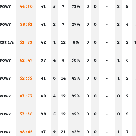
44 : 50
41
5
7
71%
0
0
-
2
5
UPOWY
38 : 51
41
2
7
29%
0
0
-
2
4
UPOWY
51 : 73
42
1
12
8%
0
0
-
2
2
OFF, 1/4
62 : 49
37
4
8
50%
0
0
-
1
6
UPOWY
52 : 55
41
6
14
43%
0
0
-
1
2
UPOWY
47 : 77
43
4
12
33%
0
0
-
0
2
UPOWY
57 : 48
38
5
12
42%
0
0
-
0
3
UPOWY
48 : 65
47
9
21
43%
0
0
-
1
7
UPOWY