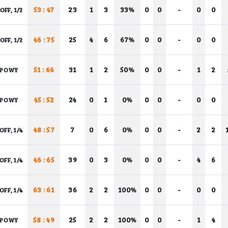
53 : 47
23
1
3
33%
0
0
-
0
0
OFF, 1/2
46 : 75
25
4
6
67%
0
0
-
0
0
OFF, 1/2
51 : 66
31
1
2
50%
0
0
-
1
2
UPOWY
45 : 52
24
0
1
0%
0
0
-
0
0
UPOWY
48 : 57
7
0
6
0%
0
0
-
2
2
OFF, 1/4
46 : 65
39
0
3
0%
0
0
-
4
6
OFF, 1/4
63 : 61
36
2
2
100%
0
0
-
0
0
OFF, 1/4
58 : 49
25
2
2
100%
0
0
-
1
4
UPOWY