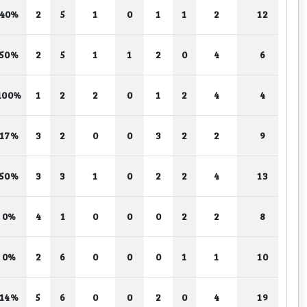
40%
2
5
1
0
1
1
2
12
50%
2
5
1
1
2
0
4
6
100%
1
2
2
0
1
2
4
4
17%
3
2
0
0
3
2
2
9
50%
3
3
1
0
2
2
4
13
0%
4
1
0
0
0
2
2
8
0%
2
6
0
0
0
1
1
10
14%
5
6
0
0
2
0
4
19