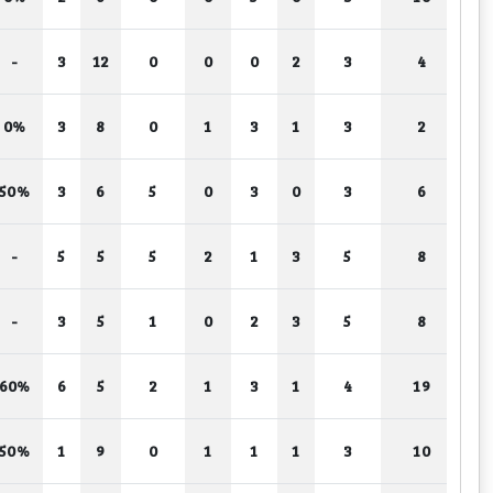
-
3
12
0
0
0
2
3
4
0%
3
8
0
1
3
1
3
2
50%
3
6
5
0
3
0
3
6
-
5
5
5
2
1
3
5
8
-
3
5
1
0
2
3
5
8
60%
6
5
2
1
3
1
4
19
50%
1
9
0
1
1
1
3
10