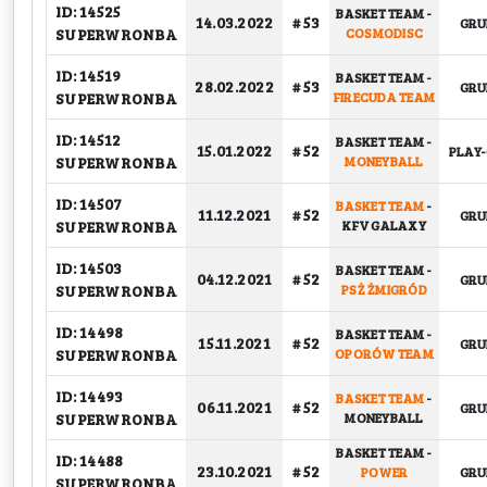
ID: 14525
BASKET TEAM
-
14.03.2022
# 53
GR
SUPERWRONBA
COSMODISC
ID: 14519
BASKET TEAM
-
28.02.2022
# 53
GR
SUPERWRONBA
FIRECUDA TEAM
ID: 14512
BASKET TEAM
-
15.01.2022
# 52
PLAY-
SUPERWRONBA
MONEYBALL
ID: 14507
BASKET TEAM
-
11.12.2021
# 52
GR
SUPERWRONBA
KFV GALAXY
ID: 14503
BASKET TEAM
-
04.12.2021
# 52
GR
SUPERWRONBA
PSŻ ŻMIGRÓD
ID: 14498
BASKET TEAM
-
15.11.2021
# 52
GR
SUPERWRONBA
OPORÓW TEAM
ID: 14493
BASKET TEAM
-
06.11.2021
# 52
GR
SUPERWRONBA
MONEYBALL
BASKET TEAM
-
ID: 14488
23.10.2021
# 52
POWER
GR
SUPERWRONBA