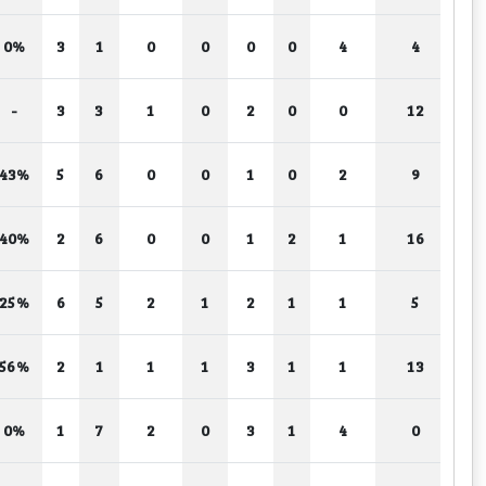
0%
3
1
0
0
0
0
4
4
-
3
3
1
0
2
0
0
12
43%
5
6
0
0
1
0
2
9
40%
2
6
0
0
1
2
1
16
25%
6
5
2
1
2
1
1
5
56%
2
1
1
1
3
1
1
13
0%
1
7
2
0
3
1
4
0