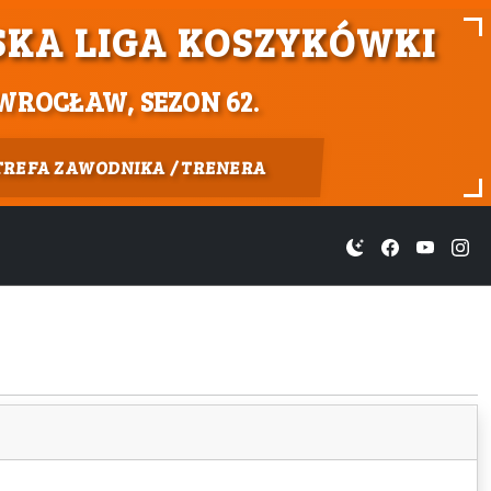
KA LIGA KOSZYKÓWKI
WROCŁAW, SEZON 62.
TREFA ZAWODNIKA / TRENERA