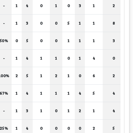
-
1
4
0
1
0
3
1
2
-
1
3
0
0
5
1
1
8
50%
0
5
0
0
1
1
1
3
-
1
4
1
1
0
1
4
0
100%
2
5
1
2
1
0
6
2
67%
1
4
1
1
1
4
5
4
-
1
3
1
0
1
2
1
4
25%
1
4
0
0
0
0
2
5