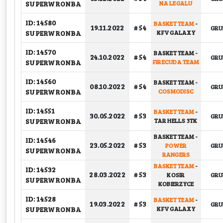
SUPERWRONBA
NA LEGALU
ID: 14580
BASKET TEAM
-
19.11.2022
# 54
GR
SUPERWRONBA
KFV GALAXY
ID: 14570
BASKET TEAM
-
24.10.2022
# 54
GR
SUPERWRONBA
FIRECUDA TEAM
ID: 14560
BASKET TEAM
-
08.10.2022
# 54
GR
SUPERWRONBA
COSMODISC
ID: 14551
BASKET TEAM
-
30.05.2022
# 53
GR
SUPERWRONBA
TAR HELLS 3TK
BASKET TEAM
-
ID: 14546
23.05.2022
# 53
POWER
GR
SUPERWRONBA
RANGERS
BASKET TEAM
-
ID: 14532
28.03.2022
# 53
KOSIR
GR
SUPERWRONBA
KOBIERZYCE
ID: 14528
BASKET TEAM
-
19.03.2022
# 53
GR
SUPERWRONBA
KFV GALAXY