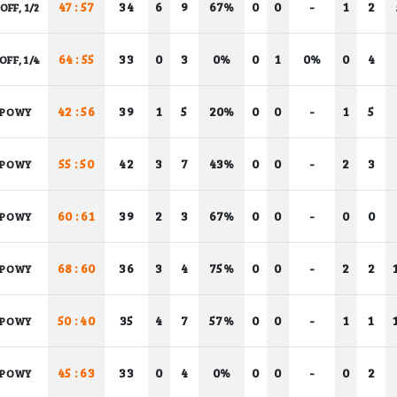
47 : 57
34
6
9
67%
0
0
-
1
2
OFF, 1/2
64 : 55
33
0
3
0%
0
1
0%
0
4
OFF, 1/4
42 : 56
39
1
5
20%
0
0
-
1
5
UPOWY
55 : 50
42
3
7
43%
0
0
-
2
3
UPOWY
60 : 61
39
2
3
67%
0
0
-
0
0
UPOWY
68 : 60
36
3
4
75%
0
0
-
2
2
UPOWY
50 : 40
35
4
7
57%
0
0
-
1
1
UPOWY
45 : 63
33
0
4
0%
0
0
-
0
2
UPOWY