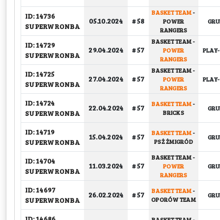
BASKET TEAM
-
ID: 14736
05.10.2024
# 58
POWER
GR
SUPERWRONBA
RANGERS
BASKET TEAM
-
ID: 14729
29.04.2024
# 57
POWER
PLAY-
SUPERWRONBA
RANGERS
BASKET TEAM
-
ID: 14725
27.04.2024
# 57
POWER
PLAY-
SUPERWRONBA
RANGERS
ID: 14724
BASKET TEAM
-
22.04.2024
# 57
GR
SUPERWRONBA
BRICKS
ID: 14719
BASKET TEAM
-
15.04.2024
# 57
GR
SUPERWRONBA
PSŻ ŻMIGRÓD
BASKET TEAM
-
ID: 14704
11.03.2024
# 57
POWER
GR
SUPERWRONBA
RANGERS
ID: 14697
BASKET TEAM
-
26.02.2024
# 57
GR
SUPERWRONBA
OPORÓW TEAM
ID: 14686
BASKET TEAM
-