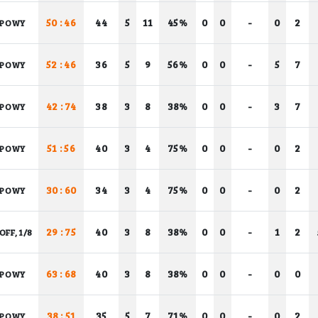
50 : 46
44
5
11
45%
0
0
-
0
2
UPOWY
52 : 46
36
5
9
56%
0
0
-
5
7
UPOWY
42 : 74
38
3
8
38%
0
0
-
3
7
UPOWY
51 : 56
40
3
4
75%
0
0
-
0
2
UPOWY
30 : 60
34
3
4
75%
0
0
-
0
2
UPOWY
29 : 75
40
3
8
38%
0
0
-
1
2
OFF, 1/8
63 : 68
40
3
8
38%
0
0
-
0
0
UPOWY
38 : 51
35
5
7
71%
0
0
-
0
2
UPOWY