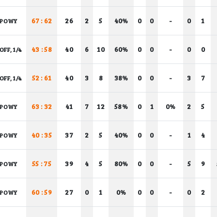
67 : 62
26
2
5
40%
0
0
-
0
1
UPOWY
43 : 58
40
6
10
60%
0
0
-
0
0
OFF, 1/4
52 : 61
40
3
8
38%
0
0
-
3
7
OFF, 1/4
63 : 32
41
7
12
58%
0
1
0%
2
5
UPOWY
40 : 35
37
2
5
40%
0
0
-
1
4
UPOWY
55 : 75
39
4
5
80%
0
0
-
5
9
UPOWY
60 : 59
27
0
1
0%
0
0
-
0
2
UPOWY