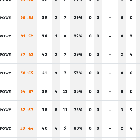
66 : 35
39
2
7
29%
0
0
-
0
0
UPOWY
31 : 52
38
1
4
25%
0
0
-
0
2
UPOWY
37 : 42
42
2
7
29%
0
0
-
2
4
UPOWY
58 : 55
41
4
7
57%
0
0
-
0
0
UPOWY
64 : 87
39
4
11
36%
0
0
-
0
0
UPOWY
62 : 57
38
8
11
73%
0
0
-
3
5
UPOWY
53 : 44
40
4
5
80%
0
0
-
2
4
UPOWY