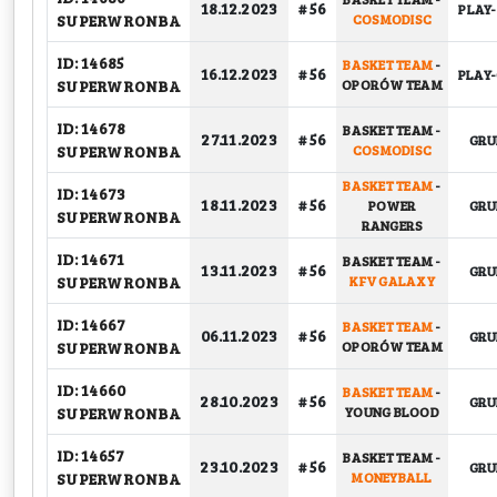
18.12.2023
# 56
PLAY-
SUPERWRONBA
COSMODISC
ID: 14685
BASKET TEAM
-
16.12.2023
# 56
PLAY-
SUPERWRONBA
OPORÓW TEAM
ID: 14678
BASKET TEAM
-
27.11.2023
# 56
GR
SUPERWRONBA
COSMODISC
BASKET TEAM
-
ID: 14673
18.11.2023
# 56
POWER
GR
SUPERWRONBA
RANGERS
ID: 14671
BASKET TEAM
-
13.11.2023
# 56
GR
SUPERWRONBA
KFV GALAXY
ID: 14667
BASKET TEAM
-
06.11.2023
# 56
GR
SUPERWRONBA
OPORÓW TEAM
ID: 14660
BASKET TEAM
-
28.10.2023
# 56
GR
SUPERWRONBA
YOUNG BLOOD
ID: 14657
BASKET TEAM
-
23.10.2023
# 56
GR
SUPERWRONBA
MONEYBALL