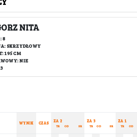
CY
ORZ NITA
 8
JA: SKRZYDŁOWY
: 195 CM
AWOWY: NIE
43
ZA 2
ZA 3
ZA 1
WYNIK
CZAS
TR
OD
SR
TR
OD
SR
TR
OD