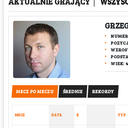
AKTUALNIE GRAJĄCY
|
WSZYS
GRZEG
NUMER:
POZYC
WZROST
PODST
WIEK: 
MECZ PO MECZU
ŚREDNIE
REKORDY
MECZ
DATA
E
TYP