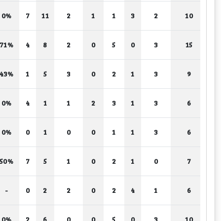
0%
7
11
2
1
1
3
2
10
71%
4
8
2
0
5
0
3
15
43%
1
5
3
0
2
1
3
9
0%
4
1
1
2
3
1
3
6
0%
0
1
0
0
1
1
3
6
50%
7
5
1
0
2
1
0
7
-
0
2
2
0
2
4
1
6
0%
2
6
0
0
5
0
3
10