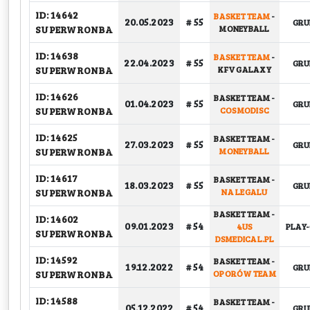
ID: 14642
BASKET TEAM
-
20.05.2023
# 55
GR
SUPERWRONBA
MONEYBALL
ID: 14638
BASKET TEAM
-
22.04.2023
# 55
GR
SUPERWRONBA
KFV GALAXY
ID: 14626
BASKET TEAM
-
01.04.2023
# 55
GR
SUPERWRONBA
COSMODISC
ID: 14625
BASKET TEAM
-
27.03.2023
# 55
GR
SUPERWRONBA
MONEYBALL
ID: 14617
BASKET TEAM
-
18.03.2023
# 55
GR
SUPERWRONBA
NA LEGALU
BASKET TEAM
-
ID: 14602
09.01.2023
# 54
4US
PLAY-
SUPERWRONBA
DSMEDICAL.PL
ID: 14592
BASKET TEAM
-
19.12.2022
# 54
GR
SUPERWRONBA
OPORÓW TEAM
ID: 14588
BASKET TEAM
-
05.12.2022
# 54
GR