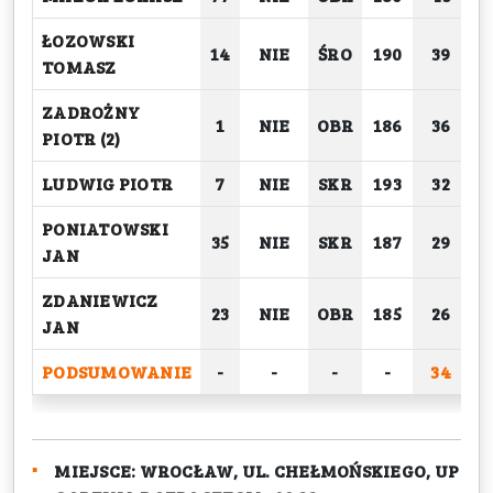
ŁOZOWSKI
14
NIE
ŚRO
190
39
TOMASZ
ZADROŻNY
1
NIE
OBR
186
36
PIOTR (2)
LUDWIG PIOTR
7
NIE
SKR
193
32
PONIATOWSKI
35
NIE
SKR
187
29
JAN
ZDANIEWICZ
23
NIE
OBR
185
26
JAN
PODSUMOWANIE
-
-
-
-
34
2
MIEJSCE:
WROCŁAW, UL. CHEŁMOŃSKIEGO, UP