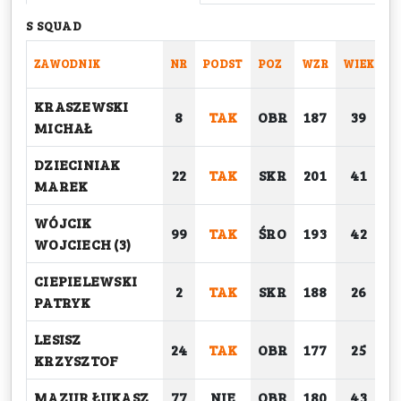
S SQUAD
ZAWODNIK
NR
PODST
POZ
WZR
WIEK
C
KRASZEWSKI
8
TAK
OBR
187
39
MICHAŁ
DZIECINIAK
22
TAK
SKR
201
41
MAREK
WÓJCIK
99
TAK
ŚRO
193
42
WOJCIECH (3)
CIEPIELEWSKI
2
TAK
SKR
188
26
PATRYK
LESISZ
24
TAK
OBR
177
25
KRZYSZTOF
MAZUR ŁUKASZ
77
NIE
OBR
180
43