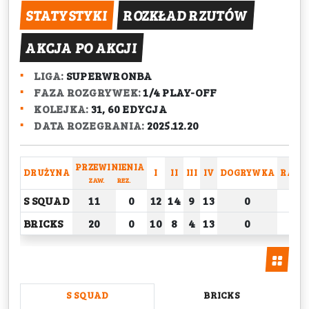
STATYSTYKI
ROZKŁAD RZUTÓW
AKCJA PO AKCJI
LIGA:
SUPERWRONBA
FAZA ROZGRYWEK:
1/4 PLAY-OFF
KOLEJKA:
31, 60 EDYCJA
DATA ROZEGRANIA:
2025.12.20
PRZEWINIENIA
DRUŻYNA
I
II
III
IV
DOGRYWKA
RAZE
ZAW.
REZ.
S SQUAD
11
0
12
14
9
13
0
48
BRICKS
20
0
10
8
4
13
0
35
S SQUAD
BRICKS