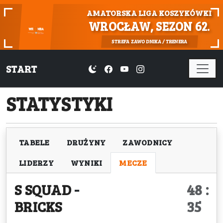
AMATORSKA LIGA KOSZYKÓWKI
WROCŁAW, SEZON 62.
STREFA ZAWODNIKA / TRENERA
START
STATYSTYKI
TABELE
DRUŻYNY
ZAWODNICY
LIDERZY
WYNIKI
MECZE
S SQUAD
-
48 :
BRICKS
35