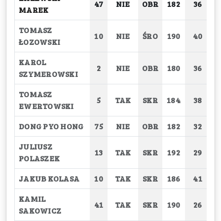
47
NIE
OBR
182
36
MAREK
TOMASZ
10
NIE
ŚRO
190
40
ŁOZOWSKI
KAROL
2
NIE
OBR
180
36
SZYMEROWSKI
TOMASZ
5
TAK
SKR
184
38
EWERTOWSKI
DONG PYO HONG
75
NIE
OBR
182
32
JULIUSZ
13
TAK
SKR
192
29
POLASZEK
JAKUB KOLASA
10
TAK
SKR
186
41
KAMIL
41
TAK
SKR
190
26
SAKOWICZ