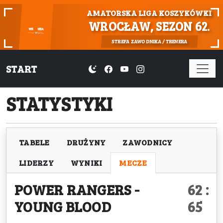
AMATORSKA LIGA KOSZYKÓWKI
WROCŁAW, SEZON 62.
STREFA ZAWODNIKA / TRENERA
START
STATYSTYKI
TABELE
DRUŻYNY
ZAWODNICY
LIDERZY
WYNIKI
MECZE
POWER RANGERS
-
62 :
YOUNG BLOOD
65