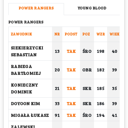
POWER RANGERS
YOUNG BLOOD
POWER RANGERS
ZAWODNIK
NR
PODST
POZ
WZR
WIEK
C
SIEKIERZYCKI
13
TAK
ŚRO
198
40
SEBASTIAN
RABIEGA
20
TAK
OBR
182
39
BARTŁOMIEJ
KONIECZNY
21
TAK
SKR
185
35
DOMINIK
DOYOON KIM
33
TAK
SKR
186
39
MIGAŁA ŁUKASZ
91
TAK
ŚRO
194
41
ZALEWSKI