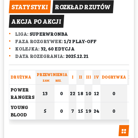
STATYSTYKI
ROZKŁAD RZUTÓW
AKCJA PO AKCJI
LIGA:
SUPERWRONBA
FAZA ROZGRYWEK:
1/2 PLAY-OFF
KOLEJKA:
32, 60 EDYCJA
DATA ROZEGRANIA:
2025.12.21
PRZEWINIENIA
DRUŻYNA
I
II
III
IV
DOGRYWKA
RAZ
ZAW.
REZ.
POWER
13
0
22
18
10
12
0
6
RANGERS
YOUNG
5
0
7
15
19
24
0
6
BLOOD