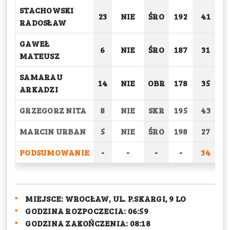
STACHOWSKI
23
NIE
ŚRO
192
41
RADOSŁAW
GAWEŁ
6
NIE
ŚRO
187
31
MATEUSZ
SAMARAU
14
NIE
OBR
178
35
ARKADZI
GRZEGORZ NITA
8
NIE
SKR
195
43
MARCIN URBAN
5
NIE
ŚRO
198
27
PODSUMOWANIE
-
-
-
-
34
2
MIEJSCE:
WROCŁAW, UL. P.SKARGI, 9 LO
GODZINA ROZPOCZECIA:
06:59
GODZINA ZAKOŃCZENIA:
08:18