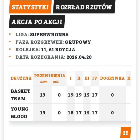
STATYSTYKI
ROZKŁAD RZUTÓW
AKCJA PO AKCJI
LIGA:
SUPERWRONBA
FAZA ROZGRYWEK:
GRUPOWY
KOLEJKA:
11, 61 EDYCJA
DATA ROZEGRANIA:
2026.04.20
PRZEWINIENIA
DRUŻYNA
I
II
III
IV
DOGRYWKA
RAZE
ZAW.
REZ.
BASKET
13
0
19
19
15
17
0
70
TEAM
YOUNG
13
0
18
17
15
17
0
67
BLOOD