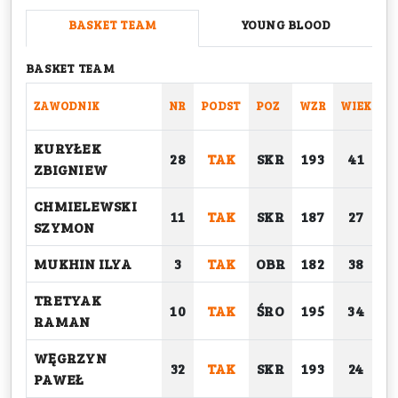
BASKET TEAM
YOUNG BLOOD
BASKET TEAM
ZAWODNIK
NR
PODST
POZ
WZR
WIEK
C
KURYŁEK
28
TAK
SKR
193
41
ZBIGNIEW
CHMIELEWSKI
11
TAK
SKR
187
27
SZYMON
MUKHIN ILYA
3
TAK
OBR
182
38
TRETYAK
10
TAK
ŚRO
195
34
RAMAN
WĘGRZYN
32
TAK
SKR
193
24
PAWEŁ