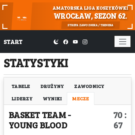
AMATORSKA LIGA KOSZYKÓWKI
WROCŁAW, SEZON 62.
STREFA ZAWODNIKA / TRENERA
START
STATYSTYKI
TABELE
DRUŻYNY
ZAWODNICY
LIDERZY
WYNIKI
MECZE
BASKET TEAM
-
70 :
YOUNG BLOOD
67