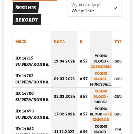
Wybierz edycje
ŚREDNIE
REKORDY
MECZ
DATA
E
TYP
YOUNG
ID: 14715
13.04.2024
# 57
BLOOD
-
GRUPOWY
SUPERWRONBA
COSMODISC
YOUNG
ID: 14703
09.03.2024
# 57
BLOOD
-
GRUPOWY
SUPERWRONBA
MONEYBALL
YOUNG
ID: 14700
02.03.2024
# 57
BLOOD
-
GRUPOWY
SUPERWRONBA
BRICKS
YOUNG
ID: 14693
17.02.2024
# 57
BLOOD
-
PSŻ
GRUPOWY
SUPERWRONBA
ŻMIGRÓD
YOUNG
ID: 14682
PLAY-OFF,
11.12.2023
# 56
BLOOD
-