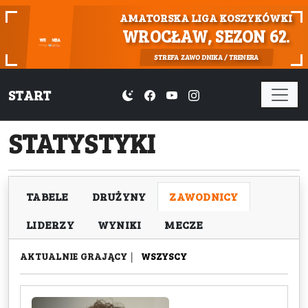
AMATORSKA LIGA KOSZYKÓWKI
WROCŁAW, SEZON 62.
STREFA ZAWODNIKA / TRENERA
START
STATYSTYKI
TABELE
DRUŻYNY
ZAWODNICY
LIDERZY
WYNIKI
MECZE
AKTUALNIE GRAJĄCY
|
WSZYSCY