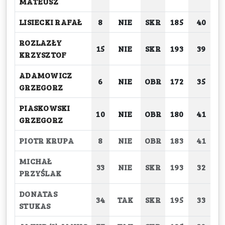
MATEUSZ
LISIECKI RAFAŁ
8
NIE
SKR
185
40
ROZLAZŁY
15
NIE
SKR
193
39
KRZYSZTOF
ADAMOWICZ
6
NIE
OBR
172
35
GRZEGORZ
PIASKOWSKI
10
NIE
OBR
180
41
GRZEGORZ
PIOTR KRUPA
8
NIE
OBR
183
41
MICHAŁ
33
NIE
SKR
193
32
PRZYŚLAK
DONATAS
34
TAK
SKR
195
33
STUKAS