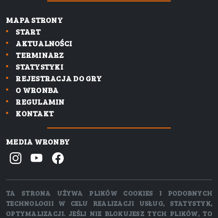
MAPA STRONY
START
AKTUALNOŚCI
TERMINARZ
STATYSTYKI
REJESTRACJA DO GRY
O WRONBA
REGULAMIN
KONTAKT
MEDIA WRONBY
TA STRONA UŻYWA PLIKÓW COOKIES I PODOBNYCH
TECHNOLOGII W CELU REALIZACJI USŁUG, STATYSTYK,
OPTYMALIZACJI. JEŚLI NIE BLOKUJESZ TYCH PLIKÓW, TO