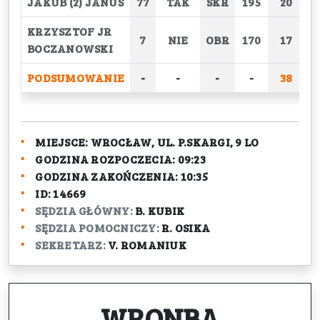
JAKUB (2) JANUS
77
TAK
SKR
195
20
KRZYSZTOF JR
7
NIE
OBR
170
17
BOCZANOWSKI
PODSUMOWANIE
-
-
-
-
38
2
MIEJSCE:
WROCŁAW, UL. P.SKARGI, 9 LO
GODZINA ROZPOCZECIA:
09:23
GODZINA ZAKOŃCZENIA:
10:35
ID:
14669
SĘDZIA GŁÓWNY:
B. KUBIK
SĘDZIA POMOCNICZY:
R. OSIKA
SEKRETARZ:
V. ROMANIUK
WRONBA