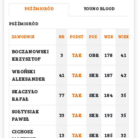
PSŻ ŻMIGRÓD
YOUNG BLOOD
PSŻ ŻMIGRÓD
ZAWODNIK
NR
PODST
POZ
WZR
WIEK
C
BOCZANOWSKI
3
TAK
OBR
178
41
KRZYSZTOF
WROŃSKI
41
TAK
SKR
187
42
ALEKSANDER
SKACZYŁO
77
TAK
SKR
184
35
RAFAŁ
SOŁTYSIAK
33
TAK
SKR
192
35
PAWEŁ
CICHOSZ
13
TAK
SKR
185
32