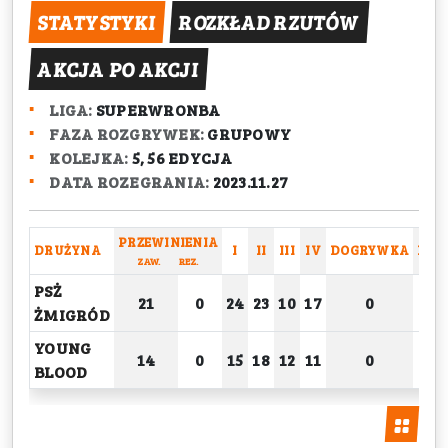
STATYSTYKI
ROZKŁAD RZUTÓW
AKCJA PO AKCJI
LIGA:
SUPERWRONBA
FAZA ROZGRYWEK:
GRUPOWY
KOLEJKA:
5, 56 EDYCJA
DATA ROZEGRANIA:
2023.11.27
PRZEWINIENIA
DRUŻYNA
I
II
III
IV
DOGRYWKA
RAZ
ZAW.
REZ.
PSŻ
21
0
24
23
10
17
0
7
ŻMIGRÓD
YOUNG
14
0
15
18
12
11
0
5
BLOOD