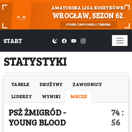
AMATORSKA LIGA KOSZYKÓWKI
WROCŁAW, SEZON 62.
STREFA ZAWODNIKA / TRENERA
START
STATYSTYKI
TABELE
DRUŻYNY
ZAWODNICY
LIDERZY
WYNIKI
MECZE
PSŻ ŻMIGRÓD
-
74 :
YOUNG BLOOD
56