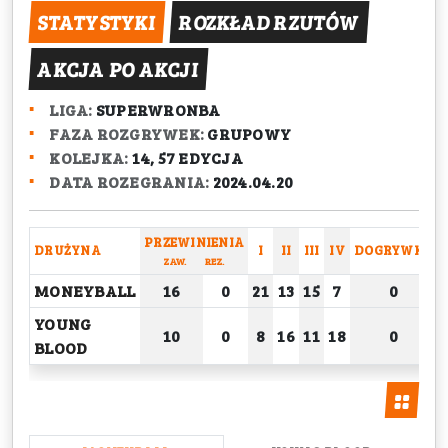
STATYSTYKI
ROZKŁAD RZUTÓW
AKCJA PO AKCJI
LIGA:
SUPERWRONBA
FAZA ROZGRYWEK:
GRUPOWY
KOLEJKA:
14, 57 EDYCJA
DATA ROZEGRANIA:
2024.04.20
PRZEWINIENIA
DRUŻYNA
I
II
III
IV
DOGRYWKA
ZAW.
REZ.
MONEYBALL
16
0
21
13
15
7
0
YOUNG
10
0
8
16
11
18
0
BLOOD