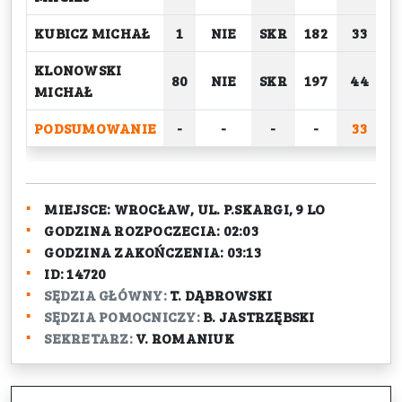
KUBICZ MICHAŁ
1
NIE
SKR
182
33
KLONOWSKI
80
NIE
SKR
197
44
MICHAŁ
PODSUMOWANIE
-
-
-
-
33
2
MIEJSCE:
WROCŁAW, UL. P.SKARGI, 9 LO
GODZINA ROZPOCZECIA:
02:03
GODZINA ZAKOŃCZENIA:
03:13
ID:
14720
SĘDZIA GŁÓWNY:
T. DĄBROWSKI
SĘDZIA POMOCNICZY:
B. JASTRZĘBSKI
SEKRETARZ:
V. ROMANIUK