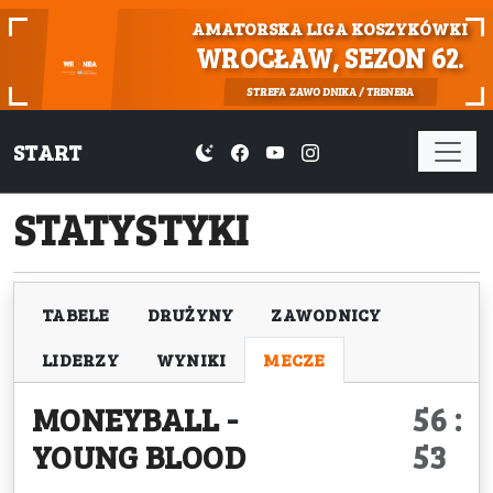
AMATORSKA LIGA KOSZYKÓWKI
WROCŁAW, SEZON 62.
STREFA ZAWODNIKA / TRENERA
START
STATYSTYKI
TABELE
DRUŻYNY
ZAWODNICY
LIDERZY
WYNIKI
MECZE
MONEYBALL
-
56 :
YOUNG BLOOD
53