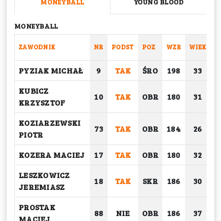
MONEYBALL
YOUNG BLOOD
MONEYBALL
ZAWODNIK
NR
PODST
POZ
WZR
WIEK
C
PYZIAK MICHAŁ
9
TAK
ŚRO
198
33
KUBICZ
10
TAK
OBR
180
31
KRZYSZTOF
KOZIARZEWSKI
73
TAK
OBR
184
26
PIOTR
KOZERA MACIEJ
17
TAK
OBR
180
32
LESZKOWICZ
18
TAK
SKR
186
30
JEREMIASZ
PROSTAK
88
NIE
OBR
186
37
MACIEJ