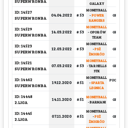
SUPERWRONBA
GALAXY
MONEYBALL
ID: 14527
04.04.2022
# 53
-
POWER
GRUPOW
SUPERWRONBA
RANGERS
MONEYBALL
ID: 14529
14.03.2022
# 53
-
OPORÓW
GRUPOW
SUPERWRONBA
TEAM
MONEYBALL
ID: 14523
12.03.2022
# 53
-
PSŻ
GRUPOW
SUPERWRONBA
ŻMIGRÓD
MONEYBALL
ID: 14521
07.03.2022
# 53
-
TAR HELLS
GRUPOW
SUPERWRONBA
3TK
MONEYBALL
ID: 14462
PUCHARO
19.12.2020
# 51
-
SPARTA
SUPERWRONBA
1/8
LEGNICA
ID: 14448
MONEYBALL
14.11.2020
# 51
GRUPOW
2.LIGA
-
BARMANI
MONEYBALL
ID: 14445
07.11.2020
# 51
-
PSŻ
GRUPOW
2.LIGA
ŻMIGRÓD