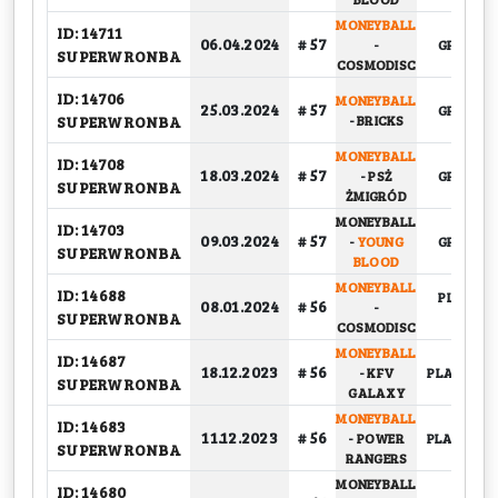
MONEYBALL
ID: 14711
06.04.2024
# 57
-
GRUPOW
SUPERWRONBA
COSMODISC
ID: 14706
MONEYBALL
25.03.2024
# 57
GRUPOW
SUPERWRONBA
-
BRICKS
MONEYBALL
ID: 14708
18.03.2024
# 57
-
PSŻ
GRUPOW
SUPERWRONBA
ŻMIGRÓD
MONEYBALL
ID: 14703
09.03.2024
# 57
-
YOUNG
GRUPOW
SUPERWRONBA
BLOOD
MONEYBALL
ID: 14688
PLAY-OFF
08.01.2024
# 56
-
SUPERWRONBA
FINAŁ
COSMODISC
MONEYBALL
ID: 14687
18.12.2023
# 56
-
KFV
PLAY-OFF, 
SUPERWRONBA
GALAXY
MONEYBALL
ID: 14683
11.12.2023
# 56
-
POWER
PLAY-OFF, 
SUPERWRONBA
RANGERS
MONEYBALL
ID: 14680