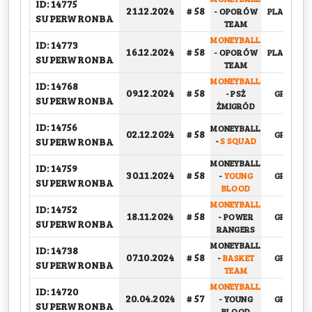
ID: 14775
21.12.2024
# 58
-
OPORÓW
PLAY-OFF, 
SUPERWRONBA
TEAM
MONEYBALL
ID: 14773
16.12.2024
# 58
-
OPORÓW
PLAY-OFF, 
SUPERWRONBA
TEAM
MONEYBALL
ID: 14768
09.12.2024
# 58
-
PSŻ
GRUPOW
SUPERWRONBA
ŻMIGRÓD
ID: 14756
MONEYBALL
02.12.2024
# 58
GRUPOW
SUPERWRONBA
-
S SQUAD
MONEYBALL
ID: 14759
30.11.2024
# 58
-
YOUNG
GRUPOW
SUPERWRONBA
BLOOD
MONEYBALL
ID: 14752
18.11.2024
# 58
-
POWER
GRUPOW
SUPERWRONBA
RANGERS
MONEYBALL
ID: 14738
07.10.2024
# 58
-
BASKET
GRUPOW
SUPERWRONBA
TEAM
MONEYBALL
ID: 14720
20.04.2024
# 57
-
YOUNG
GRUPOW
SUPERWRONBA
BLOOD