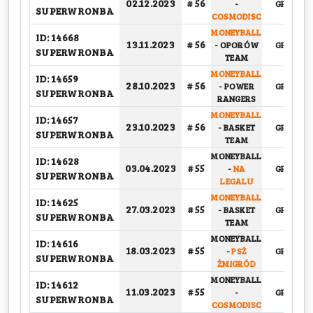
02.12.2023
# 56
-
GRUPOW
SUPERWRONBA
COSMODISC
MONEYBALL
ID: 14668
13.11.2023
# 56
-
OPORÓW
GRUPOW
SUPERWRONBA
TEAM
MONEYBALL
ID: 14659
28.10.2023
# 56
-
POWER
GRUPOW
SUPERWRONBA
RANGERS
MONEYBALL
ID: 14657
23.10.2023
# 56
-
BASKET
GRUPOW
SUPERWRONBA
TEAM
MONEYBALL
ID: 14628
03.04.2023
# 55
-
NA
GRUPOW
SUPERWRONBA
LEGALU
MONEYBALL
ID: 14625
27.03.2023
# 55
-
BASKET
GRUPOW
SUPERWRONBA
TEAM
MONEYBALL
ID: 14616
18.03.2023
# 55
-
PSŻ
GRUPOW
SUPERWRONBA
ŻMIGRÓD
MONEYBALL
ID: 14612
11.03.2023
# 55
-
GRUPOW
SUPERWRONBA
COSMODISC