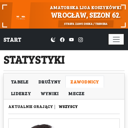
AMATORSKA LIGA KOSZYKÓWKI
WROCŁAW, SEZON 62.
STREFA ZAWODNIKA / TRENERA
START
STATYSTYKI
TABELE
DRUŻYNY
ZAWODNICY
LIDERZY
WYNIKI
MECZE
AKTUALNIE GRAJĄCY
|
WSZYSCY