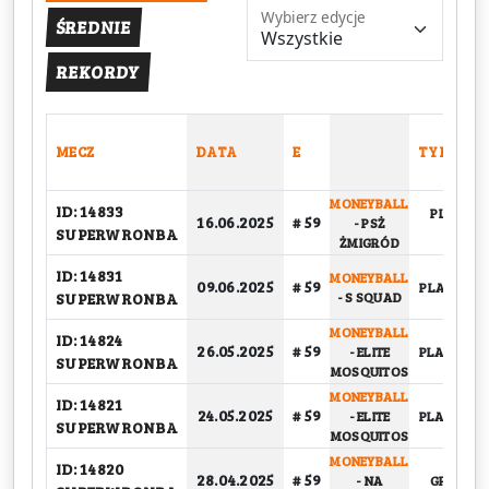
Wybierz edycje
ŚREDNIE
REKORDY
MECZ
DATA
E
TYP
MONEYBALL
ID: 14833
PLAY-OFF
16.06.2025
# 59
-
PSŻ
SUPERWRONBA
FINAŁ
ŻMIGRÓD
ID: 14831
MONEYBALL
09.06.2025
# 59
PLAY-OFF, 
SUPERWRONBA
-
S SQUAD
MONEYBALL
ID: 14824
26.05.2025
# 59
-
ELITE
PLAY-OFF, 
SUPERWRONBA
MOSQUITOS
MONEYBALL
ID: 14821
24.05.2025
# 59
-
ELITE
PLAY-OFF, 
SUPERWRONBA
MOSQUITOS
MONEYBALL
ID: 14820
28.04.2025
# 59
-
NA
GRUPOW