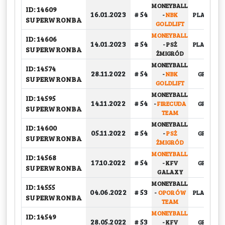
MONEYBALL
ID: 14609
16.01.2023
# 54
-
NBK
PLAY-OFF, 
SUPERWRONBA
GOLDLIFT
MONEYBALL
ID: 14606
14.01.2023
# 54
-
PSŻ
PLAY-OFF, 
SUPERWRONBA
ŻMIGRÓD
MONEYBALL
ID: 14574
28.11.2022
# 54
-
NBK
GRUPOW
SUPERWRONBA
GOLDLIFT
MONEYBALL
ID: 14595
14.11.2022
# 54
-
FIRECUDA
GRUPOW
SUPERWRONBA
TEAM
MONEYBALL
ID: 14600
05.11.2022
# 54
-
PSŻ
GRUPOW
SUPERWRONBA
ŻMIGRÓD
MONEYBALL
ID: 14568
17.10.2022
# 54
-
KFV
GRUPOW
SUPERWRONBA
GALAXY
MONEYBALL
ID: 14555
04.06.2022
# 53
-
OPORÓW
PLAY-OFF, 
SUPERWRONBA
TEAM
MONEYBALL
ID: 14549
28.05.2022
# 53
-
KFV
GRUPOW