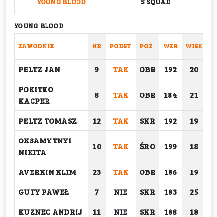
YOUNG BLOOD
S SQUAD
YOUNG BLOOD
ZAWODNIK
NR
PODST
POZ
WZR
WIEK
C
PELTZ JAN
9
TAK
OBR
192
20
POKITKO
8
TAK
OBR
184
21
KACPER
PELTZ TOMASZ
12
TAK
SKR
192
19
OKSAMYTNYI
10
TAK
ŚRO
199
18
NIKITA
AVERKIN KLIM
23
TAK
OBR
186
19
GUTY PAWEŁ
7
NIE
SKR
183
25
KUZNEC ANDRIJ
11
NIE
SKR
188
18