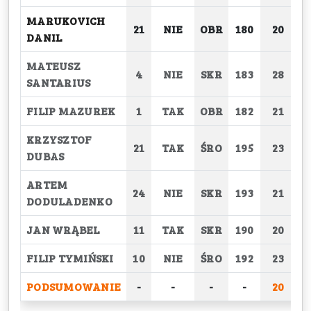
MARUKOVICH
21
NIE
OBR
180
20
DANIL
MATEUSZ
4
NIE
SKR
183
28
SANTARIUS
FILIP MAZUREK
1
TAK
OBR
182
21
KRZYSZTOF
21
TAK
ŚRO
195
23
DUBAS
ARTEM
24
NIE
SKR
193
21
DODULADENKO
JAN WRĄBEL
11
TAK
SKR
190
20
FILIP TYMIŃSKI
10
NIE
ŚRO
192
23
PODSUMOWANIE
-
-
-
-
20
2