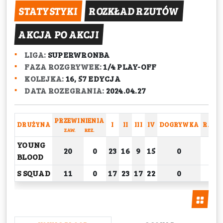
STATYSTYKI
ROZKŁAD RZUTÓW
AKCJA PO AKCJI
LIGA:
SUPERWRONBA
FAZA ROZGRYWEK:
1/4 PLAY-OFF
KOLEJKA:
16, 57 EDYCJA
DATA ROZEGRANIA:
2024.04.27
PRZEWINIENIA
DRUŻYNA
I
II
III
IV
DOGRYWKA
RAZE
ZAW.
REZ.
YOUNG
20
0
23
16
9
15
0
63
BLOOD
S SQUAD
11
0
17
23
17
22
0
79