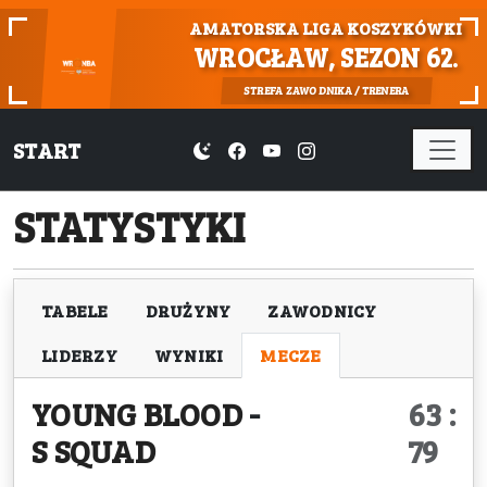
AMATORSKA LIGA KOSZYKÓWKI
WROCŁAW, SEZON 62.
STREFA ZAWODNIKA / TRENERA
START
STATYSTYKI
TABELE
DRUŻYNY
ZAWODNICY
LIDERZY
WYNIKI
MECZE
YOUNG BLOOD
-
63 :
S SQUAD
79