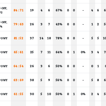
-OFF,
84 : 71
19
4
6
67%
0
0
-
4
6
/2
-OFF,
79 : 63
26
3
7
43%
0
0
-
1
2
/4
81 : 52
37
14
18
78%
0
0
-
5
5
1
POWY
65 : 61
25
7
11
64%
0
1
0%
3
4
POWY
64 : 54
26
3
6
50%
0
0
-
0
1
POWY
63 : 69
38
5
9
56%
0
0
-
5
8
POWY
61 : 55
30
5
10
50%
0
1
0%
2
4
POWY