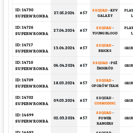
ID: 14730
S SQUAD
-
KFV
PLAY
27.05.2024
# 57
SUPERWRONBA
GALAXY
1
ID: 14726
S SQUAD
-
PLAY
27.04.2024
# 57
SUPERWRONBA
YOUNG BLOOD
1
ID: 14717
S SQUAD
-
13.04.2024
# 57
GRU
SUPERWRONBA
BRICKS
ID: 14710
S SQUAD
-
PSŻ
06.04.2024
# 57
GRU
SUPERWRONBA
ŻMIGRÓD
ID: 14709
S SQUAD
-
18.03.2024
# 57
GRU
SUPERWRONBA
OPORÓW TEAM
ID: 14702
S SQUAD
-
09.03.2024
# 57
GRU
SUPERWRONBA
COSMODISC
S SQUAD
-
ID: 14699
02.03.2024
# 57
POWER
GRU
SUPERWRONBA
RANGERS
ID: 14692
S SQUAD
-