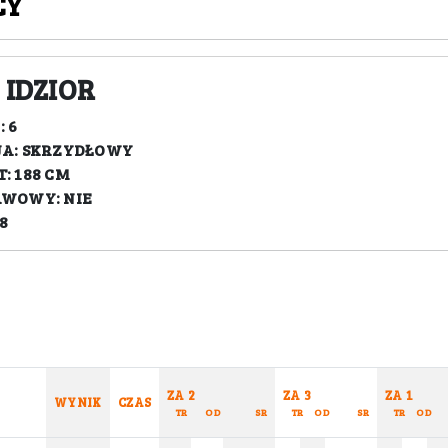
CY
 IDZIOR
 6
JA: SKRZYDŁOWY
: 188 CM
AWOWY: NIE
8
ZA 2
ZA 3
ZA 1
WYNIK
CZAS
TR
OD
SR
TR
OD
SR
TR
OD