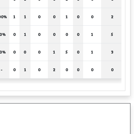
00%
1
1
0
0
1
0
0
2
50%
0
1
0
0
0
0
1
5
50%
0
0
0
1
5
0
1
3
-
0
1
0
2
0
0
0
0