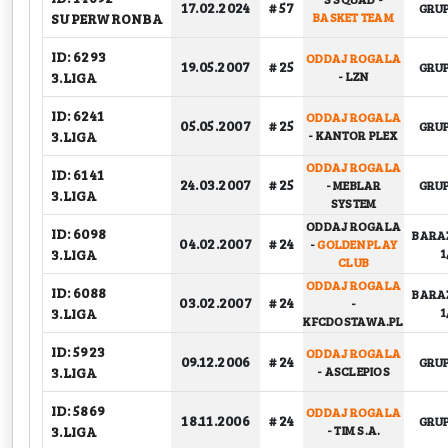
17.02.2024
# 57
GRU
SUPERWRONBA
BASKET TEAM
ID: 6293
ODDAJ ROGALA
19.05.2007
# 25
GRU
3.LIGA
-
LZN
ID: 6241
ODDAJ ROGALA
05.05.2007
# 25
GRU
3.LIGA
-
KANTOR PLEX
ODDAJ ROGALA
ID: 6141
24.03.2007
# 25
-
MEBLAR
GRU
3.LIGA
SYSTEM
ODDAJ ROGALA
ID: 6098
BARA
04.02.2007
# 24
-
GOLDEN PLAY
3.LIGA
1
CLUB
ODDAJ ROGALA
ID: 6088
BARA
03.02.2007
# 24
-
3.LIGA
1
KFCDOSTAWA.PL
ID: 5923
ODDAJ ROGALA
09.12.2006
# 24
GRU
3.LIGA
-
ASCLEPIOS
ID: 5869
ODDAJ ROGALA
18.11.2006
# 24
GRU
3.LIGA
-
TIM S.A.