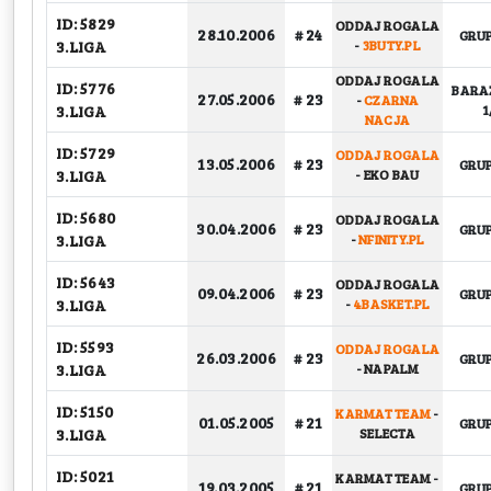
ID: 5829
ODDAJ ROGALA
28.10.2006
# 24
GRU
3.LIGA
-
3BUTY.PL
ODDAJ ROGALA
ID: 5776
BARA
27.05.2006
# 23
-
CZARNA
3.LIGA
1
NACJA
ID: 5729
ODDAJ ROGALA
13.05.2006
# 23
GRU
3.LIGA
-
EKO BAU
ID: 5680
ODDAJ ROGALA
30.04.2006
# 23
GRU
3.LIGA
-
NFINITY.PL
ID: 5643
ODDAJ ROGALA
09.04.2006
# 23
GRU
3.LIGA
-
4BASKET.PL
ID: 5593
ODDAJ ROGALA
26.03.2006
# 23
GRU
3.LIGA
-
NAPALM
ID: 5150
KARMAT TEAM
-
01.05.2005
# 21
GRU
3.LIGA
SELECTA
ID: 5021
KARMAT TEAM
-
19.03.2005
# 21
GRU