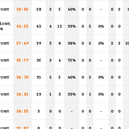
50 : 56
28
2
5
40%
0
0
-
0
2
POWY
ŻOWY,
54 : 55
42
4
12
33%
0
2
0%
0
0
/8
57 : 49
39
3
8
38%
0
2
0%
2
2
1
POWY
35 : 77
35
3
4
75%
0
0
-
0
0
POWY
26 : 76
31
2
5
40%
0
2
0%
0
0
POWY
56 : 31
23
1
3
33%
0
1
0%
0
0
POWY
58 : 53
3
0
0
-
0
0
-
0
0
POWY
31 : 87
8
0
0
-
0
0
-
0
0
POWY