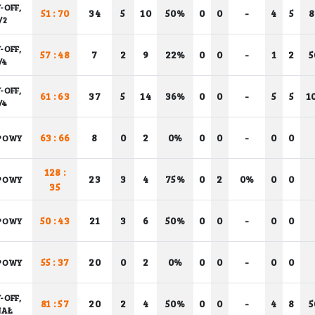
-OFF,
51 : 70
34
5
10
50%
0
0
-
4
5
/2
-OFF,
57 : 48
7
2
9
22%
0
0
-
1
2
/4
-OFF,
61 : 63
37
5
14
36%
0
0
-
5
5
1
/4
63 : 66
8
0
2
0%
0
0
-
0
0
POWY
128 :
23
3
4
75%
0
2
0%
0
0
POWY
35
50 : 43
21
3
6
50%
0
0
-
0
0
POWY
55 : 37
20
0
2
0%
0
0
-
0
0
POWY
-OFF,
81 : 57
20
2
4
50%
0
0
-
4
8
NAŁ