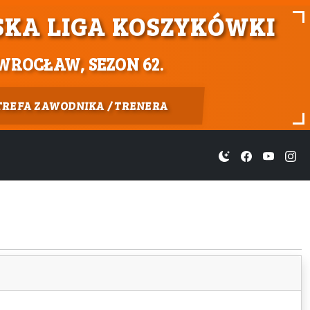
KA LIGA KOSZYKÓWKI
WROCŁAW, SEZON 62.
TREFA ZAWODNIKA / TRENERA