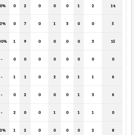
80%
0
2
0
0
0
1
2
14
50%
0
7
0
1
3
0
0
5
00%
1
9
0
0
0
0
3
15
-
0
0
0
0
0
0
0
0
-
1
1
0
2
0
1
1
6
-
0
2
0
0
0
1
3
6
-
2
0
0
1
0
1
1
0
50%
1
2
0
0
0
0
2
8