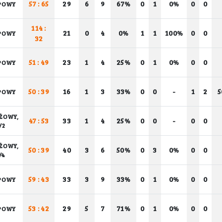
57 : 65
29
6
9
67%
0
1
0%
0
0
POWY
114 :
21
0
4
0%
1
1
100%
0
0
POWY
32
51 : 49
23
1
4
25%
0
1
0%
0
0
POWY
50 : 39
16
1
3
33%
0
0
-
1
2
POWY
ŻOWY,
47 : 53
33
1
4
25%
0
0
-
0
0
/2
ŻOWY,
50 : 39
40
3
6
50%
0
3
0%
0
0
/4
59 : 43
33
3
9
33%
0
1
0%
0
0
POWY
53 : 42
29
5
7
71%
0
1
0%
0
0
POWY