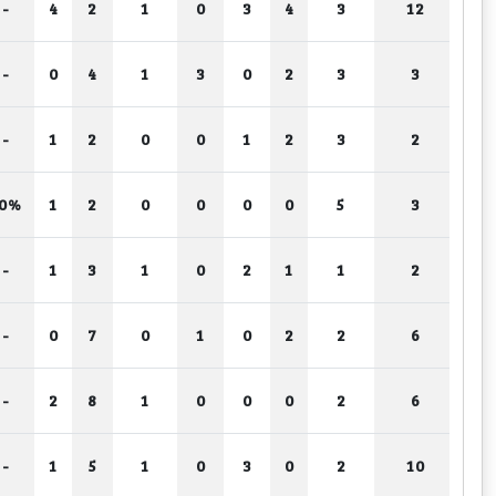
-
4
2
1
0
3
4
3
12
-
0
4
1
3
0
2
3
3
-
1
2
0
0
1
2
3
2
50%
1
2
0
0
0
0
5
3
-
1
3
1
0
2
1
1
2
-
0
7
0
1
0
2
2
6
-
2
8
1
0
0
0
2
6
-
1
5
1
0
3
0
2
10