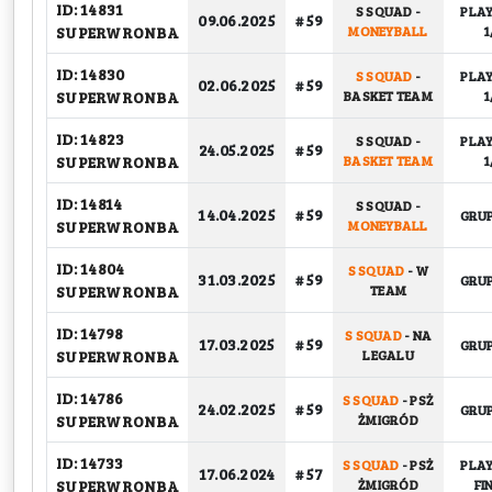
ID: 14831
S SQUAD
-
PLAY
09.06.2025
# 59
SUPERWRONBA
MONEYBALL
1
ID: 14830
S SQUAD
-
PLAY
02.06.2025
# 59
SUPERWRONBA
BASKET TEAM
1
ID: 14823
S SQUAD
-
PLAY
24.05.2025
# 59
SUPERWRONBA
BASKET TEAM
1
ID: 14814
S SQUAD
-
14.04.2025
# 59
GRU
SUPERWRONBA
MONEYBALL
ID: 14804
S SQUAD
-
W
31.03.2025
# 59
GRU
SUPERWRONBA
TEAM
ID: 14798
S SQUAD
-
NA
17.03.2025
# 59
GRU
SUPERWRONBA
LEGALU
ID: 14786
S SQUAD
-
PSŻ
24.02.2025
# 59
GRU
SUPERWRONBA
ŻMIGRÓD
ID: 14733
S SQUAD
-
PSŻ
PLAY
17.06.2024
# 57
SUPERWRONBA
ŻMIGRÓD
FI