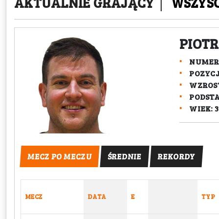
AKTUALNIE GRAJĄCY
|
WSZYS
PIOTR
NUMER:
POZYC
WZROST
PODST
WIEK: 3
MECZ PO MECZU
ŚREDNIE
REKORDY
MECZ
DATA
E
TYP