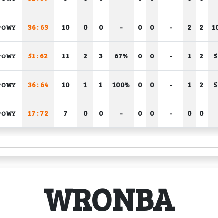
36 : 63
10
0
0
-
0
0
-
2
2
1
POWY
51 : 62
11
2
3
67%
0
0
-
1
2
POWY
36 : 64
10
1
1
100%
0
0
-
1
2
POWY
17 : 72
7
0
0
-
0
0
-
0
0
POWY
WRONBA