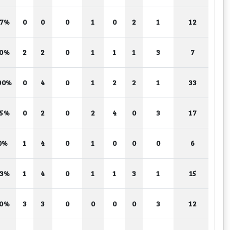
67%
0
0
0
1
0
2
1
12
50%
2
2
0
1
1
1
3
7
00%
0
4
0
1
2
2
1
33
75%
0
2
0
2
4
0
3
17
0%
1
4
0
1
0
0
0
6
63%
1
4
0
1
1
3
1
15
50%
3
3
0
0
0
0
3
12