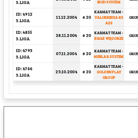
3.LIGA
IBUD SYSTEM
KARMAT TEAM
-
ID: 4912
11.12.2004
# 20
VALUEMEDIA KS
GRU
3.LIGA
AZS
ID: 4855
KARMAT TEAM
-
28.11.2004
# 20
GRU
3.LIGA
BIAŁE WĘGORZE
ID: 4793
KARMAT TEAM
-
07.11.2004
# 20
GRU
3.LIGA
MEBLAR SYSTEM
KARMAT TEAM
-
ID: 4766
23.10.2004
# 20
GOLDEN PLAY
GRU
3.LIGA
GROUP