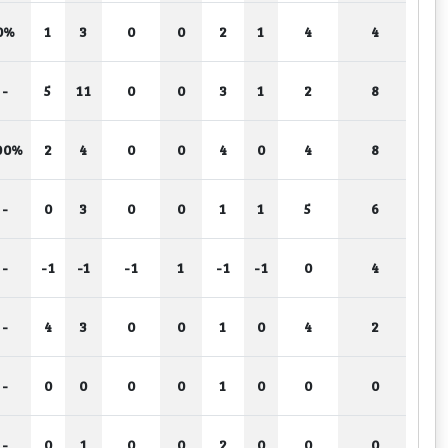
0%
1
3
0
0
2
1
4
4
-
5
11
0
0
3
1
2
8
00%
2
4
0
0
4
0
4
8
-
0
3
0
0
1
1
5
6
-
-1
-1
-1
1
-1
-1
0
4
-
4
3
0
0
1
0
4
2
-
0
0
0
0
1
0
0
0
-
0
1
0
0
2
0
0
0