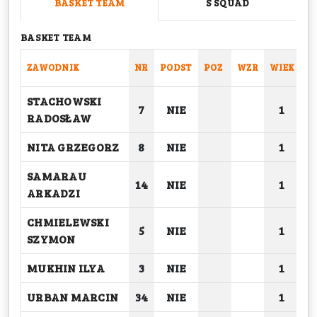
BASKET TEAM
S SQUAD
BASKET TEAM
ZAWODNIK
NR
PODST
POZ
WZR
WIEK
C
STACHOWSKI
7
NIE
1
RADOSŁAW
NITA GRZEGORZ
8
NIE
1
SAMARAU
14
NIE
1
ARKADZI
CHMIELEWSKI
5
NIE
1
SZYMON
MUKHIN ILYA
3
NIE
1
URBAN MARCIN
34
NIE
1