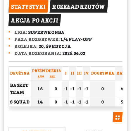
STATYSTYKI
ROZKŁAD RZUTÓW
AKCJA PO AKCJI
LIGA:
SUPERWRONBA
FAZA ROZGRYWEK:
1/4 PLAY-OFF
KOLEJKA:
20, 59 EDYCJA
DATA ROZEGRANIA:
2025.06.02
PRZEWINIENIA
DRUŻYNA
I
II
III
IV
DOGRYWKA
RAZEM
ZAW.
REZ.
BASKET
16
0
-1
-1
-1
-1
0
48
TEAM
S SQUAD
14
0
-1
-1
-1
-1
0
57