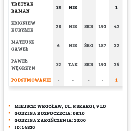
TRETYAK
23
NIE
1
RAMAN
ZBIGNIEW
28
NIE
SKR
193
42
KURYŁEK
MATEUSZ
6
NIE
ŚRO
187
32
GAWEŁ
PAWEŁ
32
TAK
SKR
193
25
WĘGRZYN
PODSUMOWANIE
-
-
-
-
1
MIEJSCE:
WROCŁAW, UL. P.SKARGI, 9 LO
GODZINA ROZPOCZECIA:
08:10
GODZINA ZAKOŃCZENIA:
10:00
ID:
14830