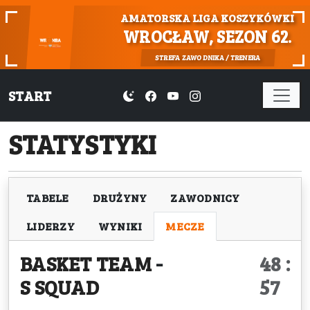
AMATORSKA LIGA KOSZYKÓWKI
WROCŁAW, SEZON 62.
STREFA ZAWODNIKA / TRENERA
START
STATYSTYKI
TABELE
DRUŻYNY
ZAWODNICY
LIDERZY
WYNIKI
MECZE
BASKET TEAM
-
48 :
S SQUAD
57