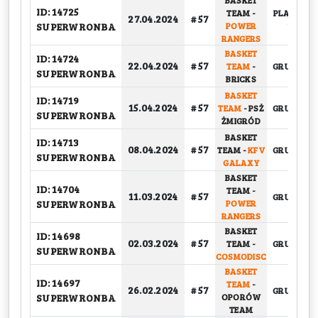
BASKET
ID: 14725
TEAM
-
PLAY-OFF,
27.04.2024
# 57
SUPERWRONBA
POWER
1/4
RANGERS
BASKET
ID: 14724
22.04.2024
# 57
TEAM
-
GRUPOWY
SUPERWRONBA
BRICKS
BASKET
ID: 14719
15.04.2024
# 57
TEAM
-
PSŻ
GRUPOWY
SUPERWRONBA
ŻMIGRÓD
BASKET
ID: 14713
08.04.2024
# 57
TEAM
-
KFV
GRUPOWY
SUPERWRONBA
GALAXY
BASKET
ID: 14704
TEAM
-
11.03.2024
# 57
GRUPOWY
SUPERWRONBA
POWER
RANGERS
BASKET
ID: 14698
02.03.2024
# 57
TEAM
-
GRUPOWY
SUPERWRONBA
COSMODISC
BASKET
ID: 14697
TEAM
-
26.02.2024
# 57
GRUPOWY
SUPERWRONBA
OPORÓW
TEAM