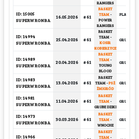
RANGERS
BASKET
ID: 15005
TEAM
-
PLAY-OFF,
16.05.2026
# 61
SUPERWRONBA
POWER
1/4
RANGERS
BASKET
ID: 14994
TEAM
-
25.04.2026
# 61
GRUPOWY
SUPERWRONBA
KOSIR
KOBIERZYCE
BASKET
ID: 14989
TEAM
-
20.04.2026
# 61
GRUPOWY
SUPERWRONBA
YOUNG
BLOOD
BASKET
ID: 14983
13.04.2026
# 61
TEAM
-
PSŻ
GRUPOWY
SUPERWRONBA
ŻMIGRÓD
BASKET
ID: 14981
11.04.2026
# 61
TEAM
-
GRUPOWY
SUPERWRONBA
GRUBE DZIKI
BASKET
ID: 14973
30.03.2026
# 61
TEAM
-
GRUPOWY
SUPERWRONBA
WNOCHE
BASKET
ID: 14966
TEAM
-