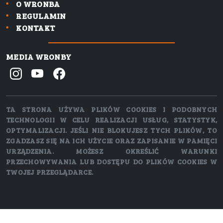
O WRONBA
REGULAMIN
KONTAKT
MEDIA WRONBY
TA STRONA UŻYWA PLIKÓW COOKIES I PODOBNYCH
TECHNOLOGII W CELU REALIZACJI USŁUG, STATYSTYK,
OPTYMALIZACJI. JEŚLI NIE BLOKUJESZ TYCH PLIKÓW, TO
ZGADZASZ SIĘ NA ICH UŻYCIE ORAZ ZAPISANIE W PAMIĘCI
URZĄDZENIA. MOŻESZ OKREŚLIĆ WARUNKI
PRZECHOWYWANIA LUB DOSTĘPU DO PLIKÓW COOKIES W
TWOJEJ PRZEGLĄDARCE.