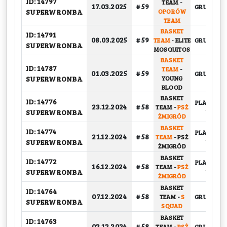
ID: 14797
TEAM
-
17.03.2025
# 59
GRUPOWY
SUPERWRONBA
OPORÓW
TEAM
BASKET
ID: 14791
08.03.2025
# 59
TEAM
-
ELITE
GRUPOWY
SUPERWRONBA
MOSQUITOS
BASKET
ID: 14787
TEAM
-
01.03.2025
# 59
GRUPOWY
SUPERWRONBA
YOUNG
BLOOD
BASKET
ID: 14776
PLAY-OFF,
23.12.2024
# 58
TEAM
-
PSŻ
SUPERWRONBA
1/4
ŻMIGRÓD
BASKET
ID: 14774
PLAY-OFF,
21.12.2024
# 58
TEAM
-
PSŻ
SUPERWRONBA
1/4
ŻMIGRÓD
BASKET
ID: 14772
PLAY-OFF,
16.12.2024
# 58
TEAM
-
PSŻ
SUPERWRONBA
1/4
ŻMIGRÓD
BASKET
ID: 14764
07.12.2024
# 58
TEAM
-
S
GRUPOWY
SUPERWRONBA
SQUAD
BASKET
ID: 14763
02.12.2024
# 58
TEAM
-
PSŻ
GRUPOWY