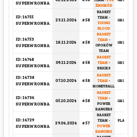
SUPERWRONBA
ŻMIGRÓD
BASKET
ID: 14755
TEAM
-
23.11.2024
# 58
GRUPOWY
SUPERWRONBA
YOUNG
BLOOD
BASKET
ID: 14753
TEAM
-
18.11.2024
# 58
GRUPOWY
SUPERWRONBA
OPORÓW
TEAM
BASKET
ID: 14748
09.11.2024
# 58
TEAM
-
GRUPOWY
SUPERWRONBA
BRICKS
BASKET
ID: 14738
07.10.2024
# 58
TEAM
-
GRUPOWY
SUPERWRONBA
MONEYBALL
BASKET
ID: 14736
TEAM
-
05.10.2024
# 58
GRUPOWY
SUPERWRONBA
POWER
RANGERS
BASKET
ID: 14729
TEAM
-
PLAY-OFF,
29.04.2024
# 57
SUPERWRONBA
POWER
1/4
RANGERS