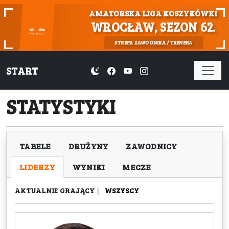
AMATORSKA LIGA KOSZYKÓWKI
WROCŁAW, SEZON 62.
STREFA ZAWODNIKA / TRENERA
START
STATYSTYKI
TABELE
DRUŻYNY
ZAWODNICY
LIDERZY
WYNIKI
MECZE
AKTUALNIE GRAJĄCY
|
WSZYSCY