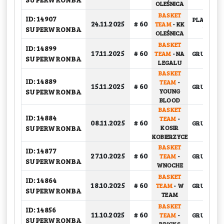
OLEŚNICA
BASKET
ID: 14907
PLAY-OFF,
24.11.2025
# 60
TEAM
-
KK
SUPERWRONBA
1/4
OLEŚNICA
BASKET
ID: 14899
17.11.2025
# 60
TEAM
-
NA
GRUPOWY
SUPERWRONBA
LEGALU
BASKET
ID: 14889
TEAM
-
15.11.2025
# 60
GRUPOWY
SUPERWRONBA
YOUNG
BLOOD
BASKET
ID: 14884
TEAM
-
08.11.2025
# 60
GRUPOWY
SUPERWRONBA
KOSIR
KOBIERZYCE
BASKET
ID: 14877
27.10.2025
# 60
TEAM
-
GRUPOWY
SUPERWRONBA
WNOCHE
BASKET
ID: 14864
18.10.2025
# 60
TEAM
-
W
GRUPOWY
SUPERWRONBA
TEAM
BASKET
ID: 14856
11.10.2025
# 60
TEAM
-
GRUPOWY
SUPERWRONBA