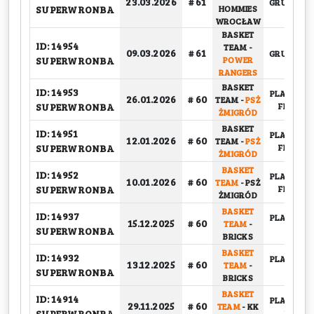
23.03.2026
# 61
GRUPOWY
SUPERWRONBA
HOMMIES
WROCŁAW
BASKET
ID: 14954
TEAM
-
09.03.2026
# 61
GRUPOWY
SUPERWRONBA
POWER
RANGERS
BASKET
ID: 14953
PLAY-OFF,
26.01.2026
# 60
TEAM
-
PSŻ
SUPERWRONBA
FINAŁ
ŻMIGRÓD
BASKET
ID: 14951
PLAY-OFF,
12.01.2026
# 60
TEAM
-
PSŻ
SUPERWRONBA
FINAŁ
ŻMIGRÓD
BASKET
ID: 14952
PLAY-OFF,
10.01.2026
# 60
TEAM
-
PSŻ
SUPERWRONBA
FINAŁ
ŻMIGRÓD
BASKET
ID: 14937
PLAY-OFF,
15.12.2025
# 60
TEAM
-
SUPERWRONBA
1/2
BRICKS
BASKET
ID: 14932
PLAY-OFF,
13.12.2025
# 60
TEAM
-
SUPERWRONBA
1/2
BRICKS
BASKET
ID: 14914
PLAY-OFF,
29.11.2025
# 60
TEAM
-
KK
SUPERWRONBA
1/4