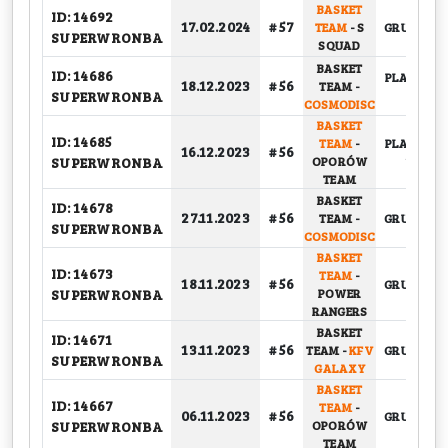
BASKET
ID: 14692
17.02.2024
# 57
TEAM
-
S
GRUPOWY
SUPERWRONBA
SQUAD
BASKET
ID: 14686
PLAY-OFF,
18.12.2023
# 56
TEAM
-
SUPERWRONBA
1/2
COSMODISC
BASKET
ID: 14685
TEAM
-
PLAY-OFF,
16.12.2023
# 56
SUPERWRONBA
OPORÓW
1/4
TEAM
BASKET
ID: 14678
27.11.2023
# 56
TEAM
-
GRUPOWY
SUPERWRONBA
COSMODISC
BASKET
ID: 14673
TEAM
-
18.11.2023
# 56
GRUPOWY
SUPERWRONBA
POWER
RANGERS
BASKET
ID: 14671
13.11.2023
# 56
TEAM
-
KFV
GRUPOWY
SUPERWRONBA
GALAXY
BASKET
ID: 14667
TEAM
-
06.11.2023
# 56
GRUPOWY
SUPERWRONBA
OPORÓW
TEAM